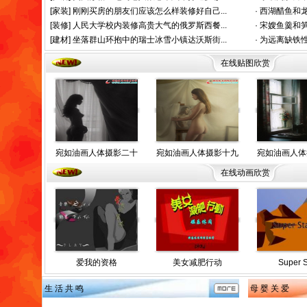
[家装]
刚刚买房的朋友们应该怎么样装修好自己...
·
西湖醋鱼和龙
[装修]
人民大学校内装修高贵大气的俄罗斯西餐...
·
宋嫂鱼羹和笋
[建材]
坐落群山环抱中的瑞士冰雪小镇达沃斯街...
·
为远离缺铁性
在线贴图欣赏
宛如油画人体摄影二十
宛如油画人体摄影十九
宛如油画人体
在线动画欣赏
爱我的资格
美女减肥行动
Super S
生 活 共 鸣
母 婴 关 爱