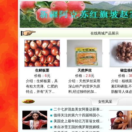
在线商城产品展示
生鲜板栗
天然笋丝
椒盐核
价格：
6
元
价格：
2.8
元
价格：
3
介绍：生鲜板栗，具
介绍：天然笋丝采用
介绍：核桃
有粒大壳薄、仁肥的
深山特产的雷笋为原
素E和磷脂,
特点，并有“天下...
料,经过独特的加...
肪酸等人体必需
女性风采
二十七岁混血美女阿曼达获泰...
值得关注的第六十四届韩国小...
美国史上最年轻亿万富翁女模...
来自冰雪王国的俄罗斯抚媚模...