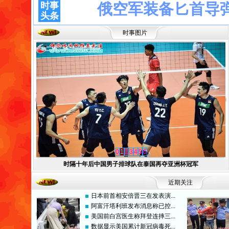
时事
俄空军装备匕首导
头条
时事
图片
0
1
2
3
4
5
6
时隔十年后中国男子排球队在泰国再夺亚洲杯冠军
近期关注
日本前首相安倍晋三在发表演...
阿富汗塔利班发布消息称已控...
美国前白宫医生称拜登连摔三...
数据显示美国累计新冠病毒死...