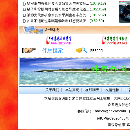
哈密瓜与香蕉同食会导致肾衰与关节病...
(
10:49:18
)
橘子和柠檬同时食用可能会导致消化道...
(
10:28:59
)
被称为天然矿泉水的水果梨含有丰富的...
(
10:16:32
)
如果不运动也常喝运动饮料对想要减肥...
(
9:52:59
)
友情链接
伴您搜索
关于我们
┋
本站声明
┋
在线聊天
┋
友情链接
┋
广
本站信息资源部分来自网友自发及网上收集，其内容观
欢迎进入伴您
客服信箱：bnxxw@bnxxw.com 
皖ICP备09020483号
建议您使用10