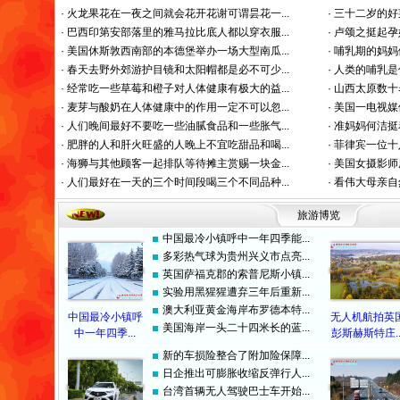
·
火龙果花在一夜之间就会花开花谢可谓昙花一...
·
三十二岁的好
·
巴西印第安部落里的雅马拉比底人都以穿衣服...
·
卢颂之挺起孕
·
美国休斯敦西南部的本德堡举办一场大型南瓜...
·
哺乳期的妈妈
·
春天去野外郊游护目镜和太阳帽都是必不可少...
·
人类的哺乳是
·
经常吃一些草莓和橙子对人体健康有极大的益...
·
山西太原数十
·
麦芽与酸奶在人体健康中的作用一定不可以忽...
·
美国一电视媒
·
人们晚间最好不要吃一些油腻食品和一些胀气...
·
准妈妈何洁挺
·
肥胖的人和肝火旺盛的人晚上不宜吃甜品和喝...
·
菲律宾一位十
·
海狮与其他顾客一起排队等待摊主赏赐一块金...
·
美国女摄影师
·
人们最好在一天的三个时间段喝三个不同品种...
·
看伟大母亲自
旅游博览
中国最冷小镇呼中一年四季能...
多彩热气球为贵州兴义市点亮...
英国萨福克郡的索普尼斯小镇...
实验用黑猩猩遭弃三年后重新...
澳大利亚黄金海岸布罗德本特...
中国最冷小镇呼
无人机航拍英
美国海岸一头二十四米长的蓝...
中一年四季...
彭斯赫斯特庄..
新的车损险整合了附加险保障...
日企推出可膨胀收缩反弹行人...
台湾首辆无人驾驶巴士车开始...