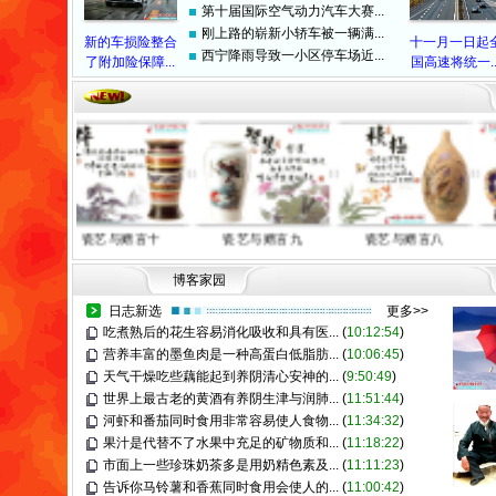
第十届国际空气动力汽车大赛...
刚上路的崭新小轿车被一辆满...
新的车损险整合
十一月一日起
西宁降雨导致一小区停车场近...
了附加险保障...
国高速将统一..
瓷艺与赠言十
瓷艺与赠言九
瓷艺与赠言八
博客家园
日志新选
更多>>
吃煮熟后的花生容易消化吸收和具有医...
(
10:12:54
)
营养丰富的墨鱼肉是一种高蛋白低脂肪...
(
10:06:45
)
天气干燥吃些藕能起到养阴清心安神的...
(
9:50:49
)
世界上最古老的黄酒有养阴生津与润肺...
(
11:51:44
)
河虾和番茄同时食用非常容易使人食物...
(
11:34:32
)
果汁是代替不了水果中充足的矿物质和...
(
11:18:22
)
市面上一些珍珠奶茶多是用奶精色素及...
(
11:11:23
)
告诉你马铃薯和香蕉同时食用会使人的...
(
11:00:42
)