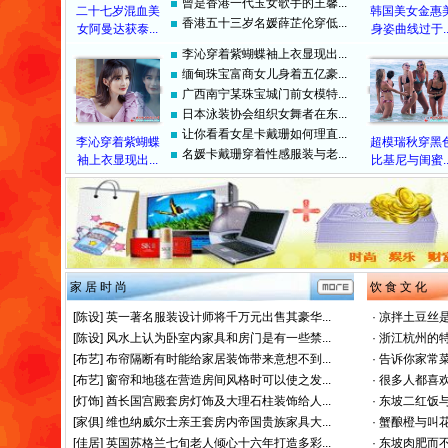
曾是香港一代玉女歌手的王馨...
二十七岁混血美
韩国美女金惠
香港五十三岁名媛薛芷伦穿低...
女阿曼达获泰...
身姿曲线过于..
李沁穿着紫蝴蝶袖上衣显现出...
缅甸珠宝富商女儿身着五亿豪...
广西南宁某珠宝城门前女模特...
日本泳装协会组织女舞者在东...
让你看看女星卡戴珊如何理直...
李沁穿着紫蝴蝶
超模瑞秋穿黑
名媛卡戴珊穿着性感服装与老...
袖上衣显现出...
比基尼与闺蜜..
家 居 时 尚
饮 食 文 化
[陈设]
英一著名服装设计师将千万元出售其豪华...
·
凉拌土豆丝是
[陈设]
风水上认为卧室内家具和房门是有一些禁...
·
浙江杭州的特
[布艺]
布帘隔断有时能给家居装饰带来意想不到...
·
告诉你家常菜
[布艺]
窗帘和地毯在营造房间风格时可以使之发...
·
很多人都喜欢
[灯饰]
酋长国宫殿套房灯饰及大理石柱装饰给人...
·
东坡二红饭与
[家俱]
维也纳威尔士亲王套房内帝国贵族家具大...
·
蟹酿橙与叫花
[佳居]
英国苏格兰七旬老人倾心十六年打造多彩...
·
东坡肉肥而不