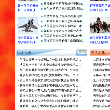
拜登和哈里斯宣誓就任美国总...
日本前首相安倍
行李箱藏尸的
吉尔吉斯斯坦国内因对选举结...
晋三在发表演...
疑男子被江西...
俄空军装备匕首导弹在俄乌冲...
巴基斯坦外长看望恐怖袭击事...
法国前总统萨科齐被巴黎一家...
朝鲜为庆祝第八次全国代表大...
美国防部派遣国民警卫队的士...
俄空军装备匕首
俄罗斯首都莫
美海军里根号航母在南海海域...
导弹在俄乌冲...
科的人们参加...
社 会 万 象
职 场 人 生
·
印度农民开拖拉机车队在公路上持续进行抗议...
·
八百多名军转
·
法国包括巴黎在内多个城市发生游行示威抗议...
·
看应届毕业生
·
尼日利亚乔斯市数千民众洗劫政府的一个大型...
·
日本商家用奇
·
盖茨炮轰给特朗普总统提疫情建议的是一个假...
·
今年全国有九
·
奥巴马为拜登参加总统竟选现身集会台炮轰特...
·
近万名大陆考
·
朝最高领导人金正恩参谒中国人民志愿军烈士...
·
内地艳星龚玥
·
哥伦比亚数十万人发起对政府不满的抗议示威...
·
拥有傲人胸部
·
香港市民和多个团体慰问警队并支持警察严正...
·
男子做催乳师
·
香港警方对立法会大楼搜证后将把暴徒们绳之...
·
夜店女孩的辛
·
九名登山者死于世界第七高峰道拉吉利峰南坡...
·
性别歧视与收