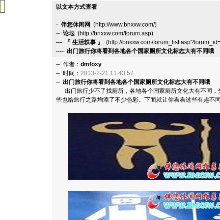
以文本方式查看
-
伴您休闲网
(http://www.bnxxw.com/)
--
论坛
(http://bnxxw.com/forum.asp)
---
『 生活轶事 』
(http://bnxxw.com/forum_list.asp?forum_id
----
出门旅行你将看到各地各个国家厕所文化标志大有不同哦
(
-- 作者：
dmfoxy
-- 时间：
2013-2-21 11:43:57
--
出门旅行你将看到各地各个国家厕所文化标志大有不同哦
出门旅行少不了找厕所，各地各个国家厕所文化大有不同，光
些也给旅行之路增添了不少色彩。下面就让你看看这些有趣不