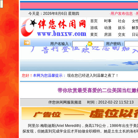
今天是：
2026年8月6日 星期四
·用户发布信息
·
首页
时事
社会
女
游戏
动漫
娱乐
解
黄页
房源
交友
日
用户名输入：
用户密码：
您好！
本网为您温馨提示：
现在您已经进入到温馨之夜了！
带你欣赏最受喜爱的二位美国当红嫩
伴您休闲网服装频道 时间：2012-02-22 11:52
阿里尔·梅勒迪斯(Ariel Meredith)，身高179公分，1986年出
探发现，但她直到完成学业后才开始做全职模特。她是土生土长的洛杉