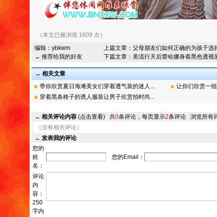
（本文已被浏览 1609 次）
编辑：
ybkwm
上篇文章：
父母朋友们如何正确的为孩子选
→ 推荐给我的好友
下篇文章：
美流行天后蕾哈娜身着黑色透视
→ 相关文章
带你欣赏夏日海滩美女们穿着透气装的迷人...
让你们欣赏一组
穿着黑条格子的诱人服装让男子欣赏拍时尚...
→
相关评论内容
(点击查看)
共
0
条评论，每页显示
2
条评论
浏览所有
（没有相关评论）
→
发表我的评论
您的
姓
您的Email：
名：
评论
内
容：
250
字内