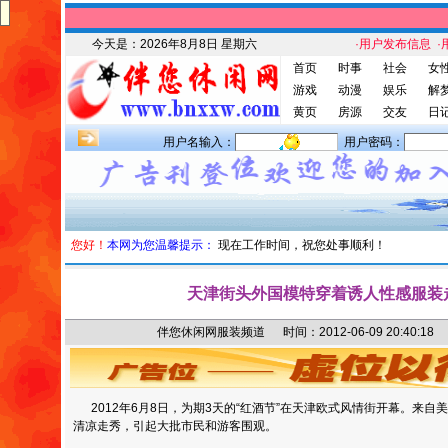
今天是：
2026年8月8日 星期六
·用户发布信息
·
首页
时事
社会
女
游戏
动漫
娱乐
解
黄页
房源
交友
日
用户名输入：
用户密码：
您好！
本网为您温馨提示：
现在工作时间，祝您处事顺利！
天津街头外国模特穿着诱人性感服装
伴您休闲网服装频道 时间：2012-06-09 20:40
2012年6月8日，为期3天的“红酒节”在天津欧式风情街开幕。来
清凉走秀，引起大批市民和游客围观。