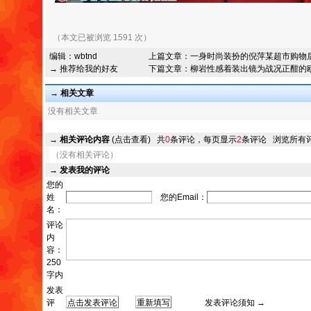
（本文已被浏览 1591 次）
编辑：
wbtnd
上篇文章：
一身时尚装扮的倪萍某超市购物
→ 推荐给我的好友
下篇文章：
柳岩性感着装出镜为战况正酣的
→ 相关文章
没有相关文章
→
相关评论内容
(点击查看)
共
0
条评论，每页显示
2
条评论
浏览所有
（没有相关评论）
→
发表我的评论
您的
姓
您的Email：
名：
评论
内
容：
250
字内
发表
评
发表评论须知 →