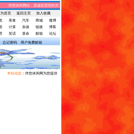
伴您休闲网站，真诚欢迎您的光临! 伴您休闲网站，将免费给您带来趣味时事
设为首页
返回主页
加入收藏
览
美食
汽车
商城
微博
语
计算
杂谈
链接
博客
荐
笑话
算命
邮箱
论坛
忘记密码
用户免费邮箱
本站信息
：伴您休闲网为您提供广告宣传和信息发布，有需求者请与我们联系。