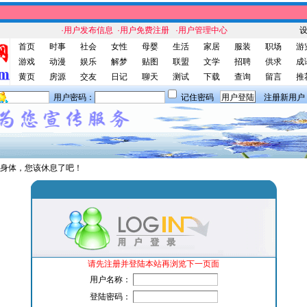
·用户发布信息
·用户免费注册
·用户管理中心
首页
时事
社会
女性
母婴
生活
家居
服装
职场
游
游戏
动漫
娱乐
解梦
贴图
联盟
文学
招聘
供求
成
黄页
房源
交友
日记
聊天
测试
下载
查询
留言
推
用户密码：
记住密码
注册新用户
身体，您该休息了吧！
请先注册并登陆本站再浏览下一页面
用户名称：
登陆密码：