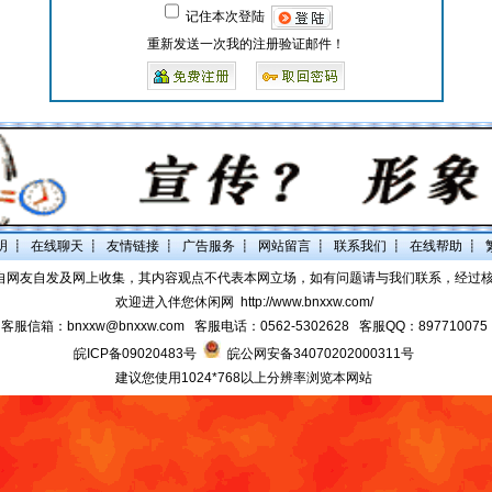
记住本次登陆
重新发送一次我的注册验证邮件！
明
┋
在线聊天
┋
友情链接
┋
广告服务
┋
网站留言
┋
联系我们
┋
在线帮助
┋
自网友自发及网上收集，其内容观点不代表本网立场，如有问题请与我们联系，经过
欢迎进入伴您休闲网
http://www.bnxxw.com/
客服信箱：bnxxw@bnxxw.com 客服电话：0562-5302628 客服QQ：897710075
皖ICP备09020483号
皖公网安备34070202000311号
建议您使用1024*768以上分辨率浏览本网站