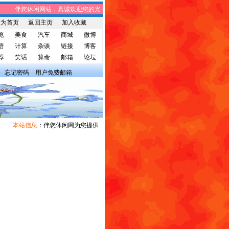
伴您休闲网站，真诚欢迎您的光临! 伴您休闲网站，将免费给您带来趣味时事
设为首页
返回主页
加入收藏
览
美食
汽车
商城
微博
语
计算
杂谈
链接
博客
荐
笑话
算命
邮箱
论坛
忘记密码
用户免费邮箱
本站信息
：伴您休闲网为您提供广告宣传和信息发布，有需求者请与我们联系。