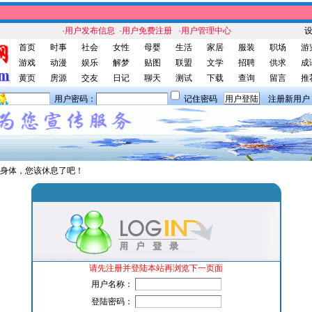
·用户发布信息
·用户免费注册
·用户管理中心
首页
时事
社会
女性
母婴
生活
家居
服装
职场
游
游戏
动漫
娱乐
解梦
贴图
联盟
文学
招聘
供求
成
黄页
房源
交友
日记
聊天
测试
下载
查询
留言
推
用户密码：
记住密码
注册新用户
身体，您该休息了吧！
请先注册并登陆本站再浏览下一页面
用户名称：
登陆密码：