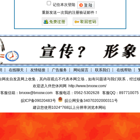
记住本次登陆
重新发送一次我的注册验证邮件！
明
┋
在线聊天
┋
友情链接
┋
广告服务
┋
网站留言
┋
联系我们
┋
在线帮助
┋
自网友自发及网上收集，其内容观点不代表本网立场，如有问题请与我们联系，经过
欢迎进入伴您休闲网
http://www.bnxxw.com/
客服信箱：bnxxw@bnxxw.com 客服电话：0562-5302628 客服QQ：897710075
皖ICP备09020483号
皖公网安备34070202000311号
建议您使用1024*768以上分辨率浏览本网站