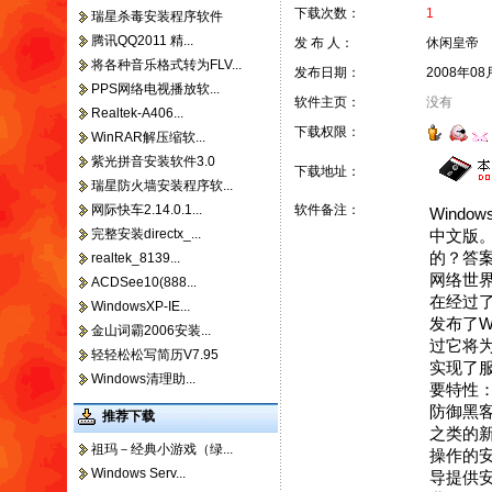
下载次数：
1
瑞星杀毒安装程序软件
腾讯QQ2011 精...
发 布 人：
休闲皇帝
将各种音乐格式转为FLV...
发布日期：
2008年08
PPS网络电视播放软...
软件主页：
没有
Realtek-A406...
下载权限：
WinRAR解压缩软...
紫光拼音安装软件3.0
下载地址：
瑞星防火墙安装程序软...
网际快车2.14.0.1...
软件备注：
Windo
完整安装directx_...
中文版
的？答
realtek_8139...
网络世
ACDSee10(888...
在经过
WindowsXP-IE...
发布了Wi
金山词霸2006安装...
过它将
轻轻松松写简历V7.95
实现了服
Windows清理助...
要特性
防御黑客的
推荐下载
之类的
祖玛－经典小游戏（绿...
操作的
Windows Serv...
导提供安全