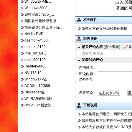
WindowsXP-IE...
业人员确保
增强的
Windows2003...
完整安装directx_...
相关软件
顽固软件删除绿色版
简便硬盘分区工具－绿...
微软官方正版升级检验码获取
Nvidia-DVD...
相关评论
daemon-v4.03...
realtek_8139...
→
相关评论内容
(点击查看)
共
0
条
Intel_inf_84...
（没有相关评论）
intel_900100...
→
发表我的评论
Realtek-A406...
您的姓名：
NV-175.19-...
评论内容：
WindowsXP正...
250字内
ACDSee10(888...
Diskeeper磁...
发表评论：
WinRAR解压缩软...
WMP11xp播放软...
下载说明
本站推荐使用迅雷、
网际快车
或
如果您发现本站有任何死链或错
本站大多数软件采用
WinRAR
及