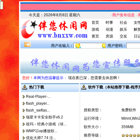
今天是：
2026年8月8日 星期六
·用户发布信息
·
首页
时事
社会
女
游戏
动漫
娱乐
解
黄页
房源
交友
日
用户名输入：
用户密码：
您好！
本网为您温馨提示：
现在夜已深，您需要去休息啊！
热门下载
软件下载（本站推荐下载-程序
Real-Player-...
flash_player...
授权类型：
免费软件
flash_swflas...
瑞星卡卡安全助手v6.2
运行环境：
Winnt,Win
祖玛－经典小游戏（绿...
软件大小：
359MB
WMP11xp播放软...
推荐等级：
优化大师7.74 注...