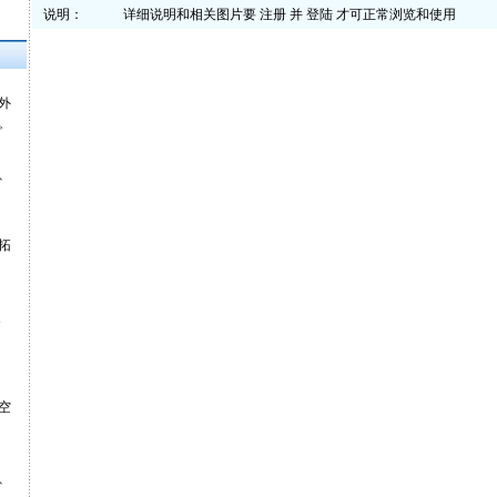
说明：
详细说明和相关图片要
注册
并
登陆
才可正常浏览和使用
外
。
、
拓
灵
空
、