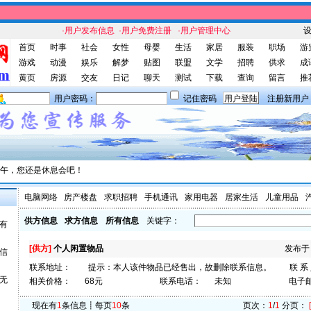
·用户发布信息
·用户免费注册
·用户管理中心
首页
时事
社会
女性
母婴
生活
家居
服装
职场
游
游戏
动漫
娱乐
解梦
贴图
联盟
文学
招聘
供求
成
黄页
房源
交友
日记
聊天
测试
下载
查询
留言
推
用户密码：
记住密码
注册新用户
午，您还是休息会吧！
电脑网络
房产楼盘
求职招聘
手机通讯
家用电器
居家生活
儿童用品
供方信息
求方信息
所有信息
关键字：
有
[供方]
个人闲置物品
发布于： 
信
联系地址：
提示：本人该件物品已经售出，故删除联系信息。
联 系
无
相关价格：
68元
联系电话：
未知
电子
现在有
1
条信息┋每页
10
条
页次：
1
/
1
分页：