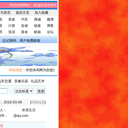
伴您休闲网站，真诚欢迎您的光临! 伴您休闲网站，将免费给您带来趣味时事
设为首页
返回主页
加入收藏
览
美食
汽车
商城
微博
语
计算
杂谈
链接
博客
荐
笑话
算命
邮箱
论坛
忘记密码
用户免费邮箱
本站信息
：伴您休闲网为您提供广告宣传和信息发布，有需求者请与我们联系。
汽车交通
音像乐器
礼品艺术
2010-03-09
[
详细信息
]
 人：
冰清玉洁
邮件：
@qq.com
[1]