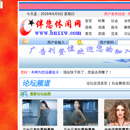
今天是：
2026年8月9日 星期日
·用户发布信息
·
首页
时事
社会
女
游戏
动漫
娱乐
解
黄页
房源
交友
日
用户名输入：
用户密码：
您好！
本网为您温馨提示：
现在快下班了，您该去用餐了！
论坛频道
论坛交流首页
|
社会聚焦话
最新论坛贴图
三十三岁女星杨幂身...
三十三岁女星杨幂身...
出生于贫民窟卖水果