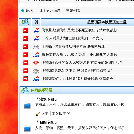
论坛
→
休闲娱乐话题
→ 主题列表
例
总固顶及本版固顶的主题
飞机坠地后飞行员大难不死还爬出了滑翔机残骸
一个赤膊男人如此凶狠的殴打一个女人
[转帖]让你看看体坛明星的前卫裸体写真
视频监控发现：北京长安街一司机撞死老人逃逸
[转帖]什么样的女人比较容易拥有快乐的婚姻生活？
[转帖]裸男跑到路中央 见记者直呼“快点拍我”
[转帖]温家宝：我只要10万群众脱险 这是命令！
休闲娱乐话题
『 灌水下园 』
英雄莫问出处，灌水莫询根由，如果有水，就请在此下园...
版主:
『 贴图专区 』
人物、景物、靓照、美图、搞笑以及另类图文，任您展示...