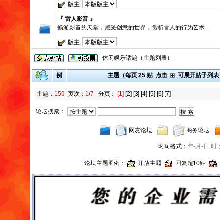
版主:
『 雷人影音 』
畅游影音的天堂，感受创意的世界，赏析雷人的行为艺术...
版主:
休闲娱乐话题（主题列表）
例
主题（每页 25 贴 点击
可展开贴子列表
主题：
159
页次：
1
/
7
分页：
[1]
[2]
[3]
[4]
[5]
[6]
[7]
论坛搜索：
网友论坛
商务论坛
时间格式：
年-月-日 时:
论坛主题图例：
开放主题
回复超10贴