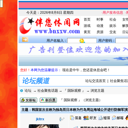
今天是：
2026年8月6日 星期四
·用户发布信息
·
首页
时事
社会
女
游戏
动漫
娱乐
解
黄页
房源
交友
日
用户名输入：
用户密码：
您好！
本网为您温馨提示：
现在是中午，您还是休息会吧！
论坛频道
论坛交流首页
|
社会聚焦话
论坛
→
社会聚焦话题
→
『 国际观察 』
→ 浏览主题
『 国际观察 』（浏览主题）
主题：韩国首次在称为独岛而日本称为竹岛周边海域公开进行防御军演
jkltrx