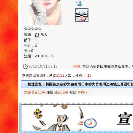
等级：
凡人
贴子：1
积分：2
元：0
注册：2013-10-31
2013-10-31 08:19
[
推荐
]
本站论坛各版块诚聘各版版主。
本主题回复
3
贴，浏览
1532
人次，分页：
[1]
→ 快速回复：韩国首次在称为独岛而日本称为竹岛周边海域公开进行
您是否还没有
注册
或还没有
登陆
本站？！