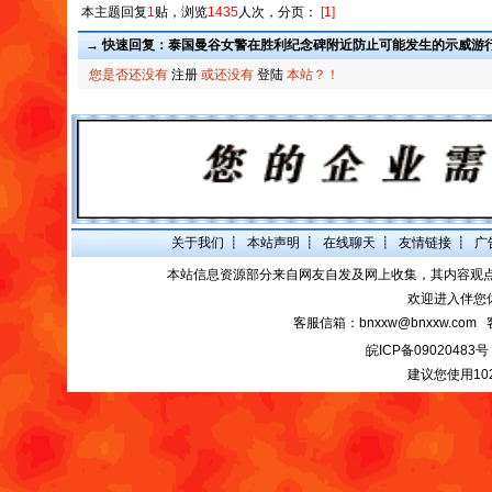
本主题回复
1
贴，浏览
1435
人次，分页：
[1]
→ 快速回复：泰国曼谷女警在胜利纪念碑附近防止可能发生的示威游
您是否还没有
注册
或还没有
登陆
本站？！
关于我们
┋
本站声明
┋
在线聊天
┋
友情链接
┋
广
本站信息资源部分来自网友自发及网上收集，其内容观
欢迎进入伴您
客服信箱：bnxxw@bnxxw.com 
皖ICP备09020483号
建议您使用10