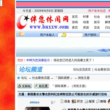
今天是：
2026年8月6日 星期四
·用户发布信息
·
首页
时事
社会
女
游戏
动漫
娱乐
解
黄页
房源
交友
日
用户名输入：
用户密码：
您好！
本网为您温馨提示：
现在您已经进入到温馨之夜了！
论坛频道
论坛交流首页
|
社会聚焦话
论坛
→
社会聚焦话题
→
『 国际观察 』
→ 浏览主题
『 国际观察 』（浏览主题）
主题：泰国曼谷女警在胜利纪念碑附近防止可能发生的示威游行活动
sktoxo