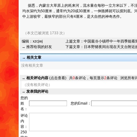
据悉，内蒙古大草原上的耗来河，流水量在每秒一立方米以下，不注
均水深约为50厘米，通常约为20或30厘米，一伸胳膊就可以摸到底
中上游较窄，最狭窄的部分只有4厘米，是大自然的神奇杰作。
（本文已被浏览 1733 次）
编辑：
xzcjwj
上篇文章：
中国最冷小镇呼中一年四季能看
→ 推荐给我的好友
下篇文章：
日本野猪夜间出现在天文台附近
→ 相关文章
没有相关文章
→
相关评论内容
(点击查看)
共
0
条评论，每页显示
2
条评论
浏览所有
（没有相关评论）
→
发表我的评论
您的
姓
您的Email：
名：
评论
内
容：
250