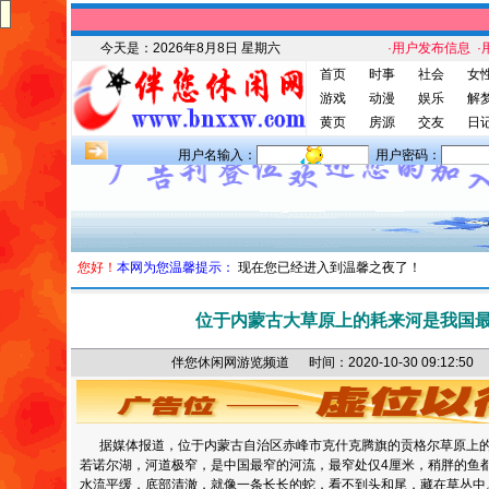
今天是：
2026年8月8日 星期六
·用户发布信息
·
首页
时事
社会
女
游戏
动漫
娱乐
解
黄页
房源
交友
日
用户名输入：
用户密码：
您好！
本网为您温馨提示：
现在您已经进入到温馨之夜了！
位于内蒙古大草原上的耗来河是我国
伴您休闲网游览频道 时间：2020-10-30 09:12
据媒体报道，位于内蒙古自治区赤峰市克什克腾旗的贡格尔草原上的
若诺尔湖，河道极窄，是中国最窄的河流，最窄处仅4厘米，稍胖的鱼都
水流平缓，底部清澈，就像一条长长的蛇，看不到头和尾，藏在草丛中