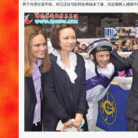
男子办理分居手续，并已迁往与彭同住再续未了缘，但近期两人感情不