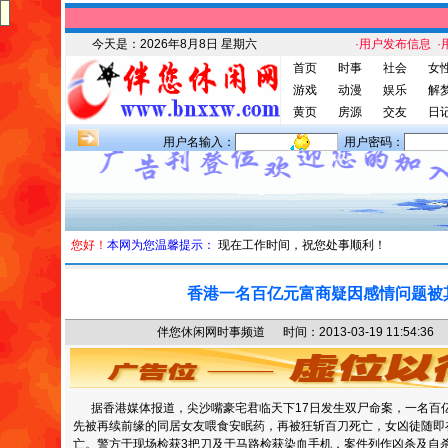
今天是：
2026年8月8日 星期六
·用户发布信息
·
首页
时事
社会
女
游戏
动漫
娱乐
解
黄页
房源
交友
日
用户名输入：
用户密码：
您好！
本网为您温馨提示：
现在工作时间，祝您处事顺利！
香港一名百亿元富商疑因感情问题被
伴您休闲网时事频道 时间：2013-03-19 11:54
据香港媒体报道，尖沙嘴豪宅君临天下17日发生双尸命案，一名百亿
先被再续前缘的同居女友喂食安眠药，再被狂斩百刀死亡，女凶徒随即
亡。警方于现场检获3把刀及于马路检获染血手机，案件列作凶杀及自