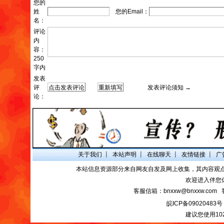
您的
姓
您的Email：
名：
评论
内
容：
250
字内
发表
评
发表评论须知 →
论：
关于我们
┋
本站声明
┋
在线聊天
┋
友情链接
┋
广
本站信息资源部分来自网友自发及网上收集，其内容观
欢迎进入伴您
客服信箱：bnxxw@bnxxw.com 
皖ICP备09020483号
建议您使用10