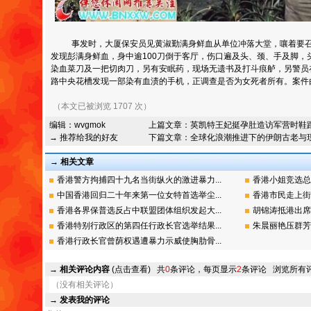
事发时，大厦保安员见黄淑勤满身鲜血从单位冲落大堂，嚷着要召
发现彭满身鲜血，身中逾100刀倒于客厅，伤口遍及头、颈、手及脚，
染血菜刀及一把切肉刀，另有安眠药，现场无遗书及打斗痕舻，另警员
路中央花槽发现一部染有血渍的手机，正调查是否为女死者所有。
（本文已被浏览 1707 次）
编辑：
wvgmok
上篇文章：
英凯特王妃挺孕肚造访军营时鞋
→ 推荐给我的好友
下篇文章：
全球化浪潮推进下的伊朗古老与
→ 相关文章
香港警方拘捕四十九名当街纵火的激进暴力...
香港小姐竞选总
中国香港回归二十年来第一位女特首选举尘...
香港市民走上街
香港各界保普选反占中联盟团体组织发起大...
胡锦涛抵港出席
香港特别行政区的第四任行政长官选举结果...
朱晨丽艳压群芳
香港行政长官曾荫权遇遭暴力示威使胸肋骨...
→
相关评论内容
(点击查看)
共
0
条评论，每页显示
2
条评论
浏览所有
（没有相关评论）
→
发表我的评论