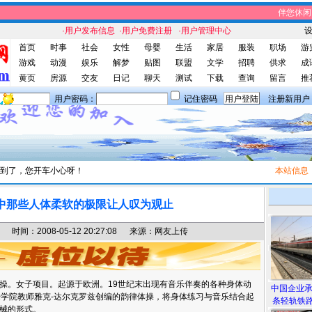
伴您休闲网
·用户发布信息
·用户免费注册
·用户管理中心
首页
时事
社会
女性
母婴
生活
家居
服装
职场
游
游戏
动漫
娱乐
解梦
贴图
联盟
文学
招聘
供求
成
黄页
房源
交友
日记
聊天
测试
下载
查询
留言
推
用户密码：
记住密码
注册新用户
到了，您开车小心呀！
本站信息
：伴
中那些人体柔软的极限让人叹为观止
间：2008-05-12 20:27:08 来源：网友上传
。女子项目。起源于欧洲。19世纪末出现有音乐伴奏的各种身体动
中国企业
乐学院教师雅克-达尔克罗兹创编的韵律体操，将身体练习与音乐结合起
条轻轨铁路
械的形式。