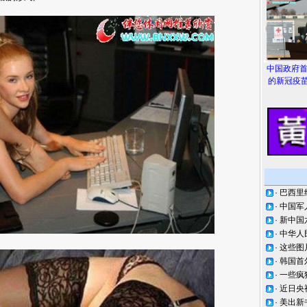
中国政府
的新冠疫苗
·
巴西里
·
中国军
·
新中国
·
中华人
·
这些图
·
韩国首
·
一些疯
·
近日央
·
美出新