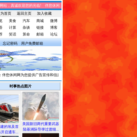
站，真诚欢迎您的光临! 伴您休闲网站，将免费给您带来趣味时事、笑话集锦、家庭
设为首页
返回主页
加入收藏
览
美食
汽车
商城
微博
语
计算
杂谈
链接
博客
荐
笑话
算命
邮箱
论坛
忘记密码
用户免费邮箱
您休闲网为您提供广告宣传和信息发布，有需求者请与我们联系。
时事热点图片
美国新旧两代重要武器
承建的埃及首
陆基洲际导弹过渡细...
开启通车...