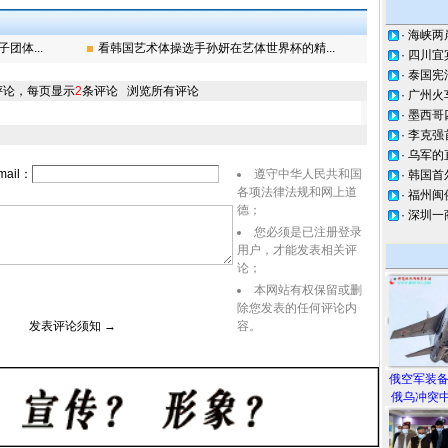
·
海峡两
团体...
看韩国艺术体操选手孙妍在艺体世界杯的精...
·
四川宜
·
泰国宪
评论，每页显示
2
条评论
浏览所有评论
·
广州火
·
墨西哥
·
李克强
·
乌军的
ail：
遵守中华人民共和国
·
韩国首
各项法律法规和网上道
·
福州闽
德；
·
深圳一
您必须是已注册登录
用户，才能发表相关评
论；
本网站有权保留或删
除您发表的任何评论内
表评论须知 →
容。
俄空军装
俄乌冲突中