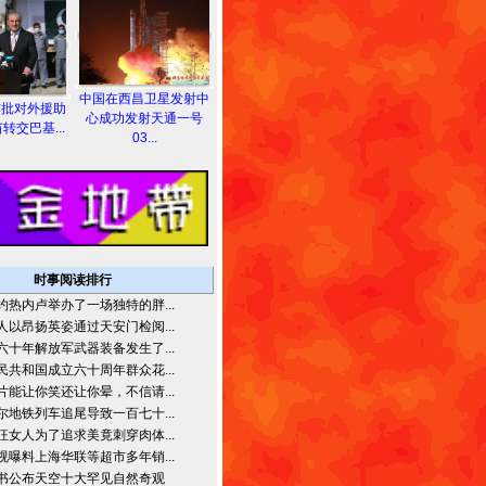
中国在西昌卫星发射中
首批对外援助
心成功发射天通一号
转交巴基...
03...
时事阅读排行
约热内卢举办了一场独特的胖...
人以昂扬英姿通过天安门检阅...
六十年解放军武器装备发生了...
民共和国成立六十周年群众花...
片能让你笑还让你晕，不信请...
尔地铁列车追尾导致一百七十...
狂女人为了追求美竟刺穿肉体...
视曝料上海华联等超市多年销...
书公布天空十大罕见自然奇观