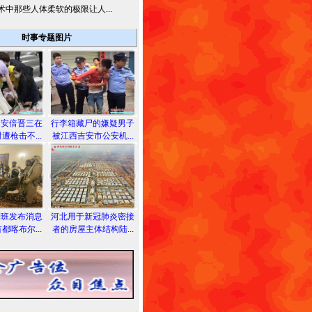
术中那些人体柔软的极限让人...
时事专题图片
相安倍晋三在
行李箱藏尸的嫌疑男子
遭枪击不...
被江西吉安市公安机...
利班发布消息
河北用于新冠肺炎密接
都喀布尔...
者的房屋主体结构陆...