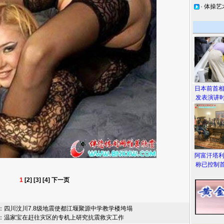
·
体操艺
日本前首
发表演讲时
阿富汗塔
称已控制首
1
[2]
[3]
[4]
下一页
：
四川汶川7.8级地震使都江堰聚源中学教学楼垮塌
：
温家宝在赶往灾区的专机上研究抗震救灾工作