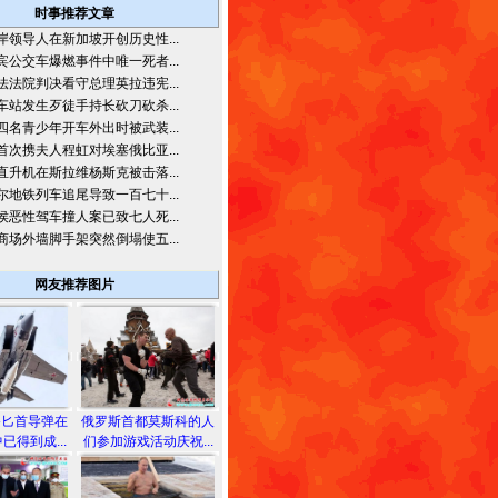
时事推荐文章
岸领导人在新加坡开创历史性...
宾公交车爆燃事件中唯一死者...
法法院判决看守总理英拉违宪...
车站发生歹徒手持长砍刀砍杀...
四名青少年开车外出时被武装...
首次携夫人程虹对埃塞俄比亚...
直升机在斯拉维杨斯克被击落...
尔地铁列车追尾导致一百七十...
侯恶性驾车撞人案已致七人死...
商场外墙脚手架突然倒塌使五...
网友推荐图片
备匕首导弹在
俄罗斯首都莫斯科的人
已得到成...
们参加游戏活动庆祝...