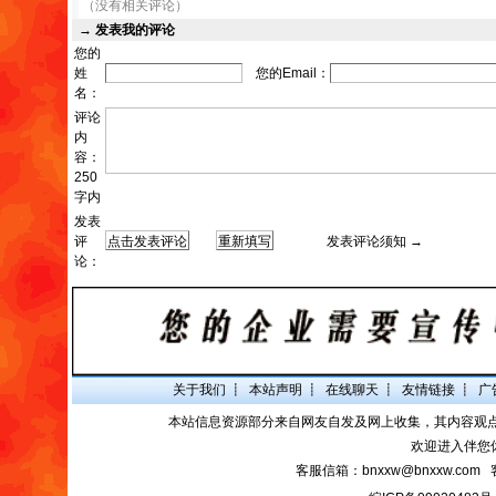
（没有相关评论）
→
发表我的评论
您的
姓
您的Email：
名：
评论
内
容：
250
字内
发表
评
发表评论须知 →
论：
关于我们
┋
本站声明
┋
在线聊天
┋
友情链接
┋
广
本站信息资源部分来自网友自发及网上收集，其内容观
欢迎进入伴您
客服信箱：bnxxw@bnxxw.com 