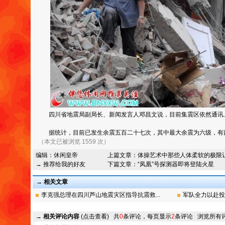
四川省地震局副局长、新闻发言人邓昌文说，目前集震区依然通讯
据统计，目前已发生余震五百二十七次，其中最大余震为六级，有两
（本文已被浏览 1559 次）
编辑：
休闲皇帝
上篇文章：
体操艺术中那些人体柔软的极限
→ 推荐给我的好友
下篇文章：
“凤凰”号探测器即将登陆火星
→ 相关文章
李克强总理在四川芦山地震灾区指导抗震救...
军队全力以赴投
→
相关评论内容
(点击查看)
共
0
条评论，每页显示
2
条评论
浏览所有