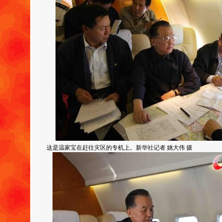
这是温家宝在赶往灾区的专机上。新华社记者 姚大伟 摄