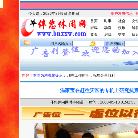
今天是：
2026年8月9日 星期日
·用户发布信息
·
首页
时事
社会
女
游戏
动漫
娱乐
解
黄页
房源
交友
日
用户名输入：
用户密码：
您好！
本网为您温馨提示：
现在工作时间，祝您处事顺利！
温家宝在赶往灾区的专机上研究抗
伴您休闲网时事频道 时间：2008-05-13 01:4