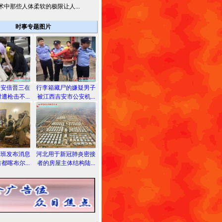
术中那些人体柔软的极限让人...
时事专题图片
相安倍晋三在
行李箱藏尸的嫌疑男子
遭枪击不...
被江西吉安市公安机...
利班发布消息
河北用于新冠肺炎密接
都喀布尔...
者的房屋主体结构陆...