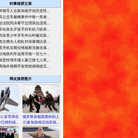
时事推荐文章
岸领导人在新加坡开创历史性...
宾公交车爆燃事件中唯一死者...
法法院判决看守总理英拉违宪...
车站发生歹徒手持长砍刀砍杀...
四名青少年开车外出时被武装...
首次携夫人程虹对埃塞俄比亚...
直升机在斯拉维杨斯克被击落...
尔地铁列车追尾导致一百七十...
侯恶性驾车撞人案已致七人死...
商场外墙脚手架突然倒塌使五...
网友推荐图片
备匕首导弹在
俄罗斯首都莫斯科的人
已得到成...
们参加游戏活动庆祝...