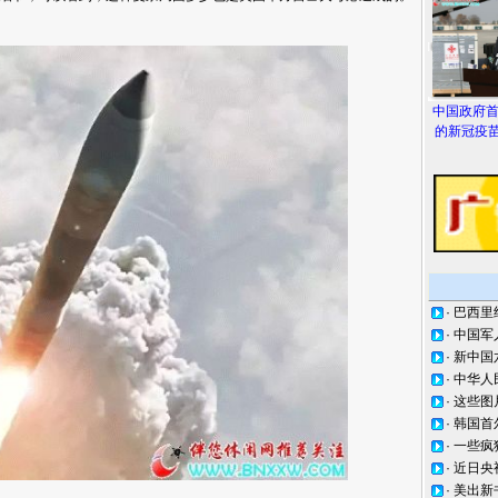
中国政府
的新冠疫苗
·
巴西里
·
中国军
·
新中国
·
中华人
·
这些图
·
韩国首
·
一些疯
·
近日央
·
美出新