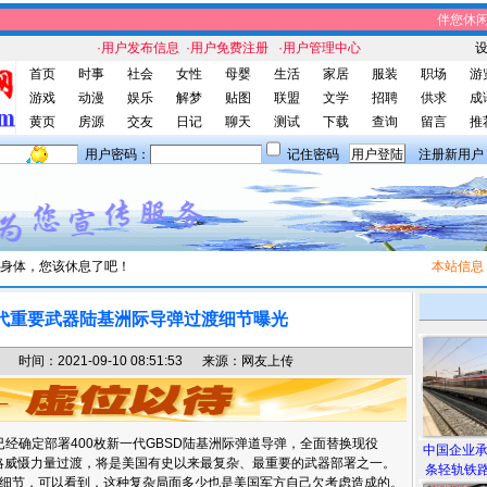
伴您休闲网
·用户发布信息
·用户免费注册
·用户管理中心
首页
时事
社会
女性
母婴
生活
家居
服装
职场
游
游戏
动漫
娱乐
解梦
贴图
联盟
文学
招聘
供求
成
黄页
房源
交友
日记
聊天
测试
下载
查询
留言
推
用户密码：
记住密码
注册新用户
身体，您该休息了吧！
本站信息
：伴
代重要武器陆基洲际导弹过渡细节曝光
间：2021-09-10 08:51:53 来源：网友上传
确定部署400枚新一代GBSD陆基洲际弹道导弹，全面替换现役
中国企业
基战略威慑力量过渡，将是美国有史以来最复杂、最重要的武器部署之一。
条轻轨铁路
细节，可以看到，这种复杂局面多少也是美国军方自己欠考虑造成的。