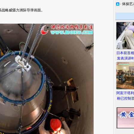
·
体操艺
战略威慑力洲际导弹画面。
日本前首
发表演讲时
阿富汗塔
称已控制首