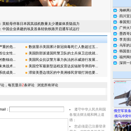
·
海峡两
·
四川宜
·
泰国宪
：
英航母停靠日本因其战机数量太少遭媒体质疑战力
·
广州火
：
中国企业承建的埃及首条轻轨铁路开启通车试运行
·
墨西哥
·
李克强
·
乌军的
的危...
数据显示美国累计新冠病毒死亡人数超过五...
·
韩国首
女性...
美国防部派遣国民警卫队的士兵保卫总统就...
·
福州闽
钱动...
美国民众抗议警方暴力执法的示威游行发展...
·
深圳一
战术...
美国空军最新型远程反雷达反辐射导弹四年...
成美...
滞留美墨边境区的中美洲移民穿墙打洞也要...
评论，每页显示
2
条评论
浏览所有评论
ail：
遵守中华人民共和国
俄空军装
各项法律法规和网上道
俄乌冲突中
德；
您必须是已注册登录