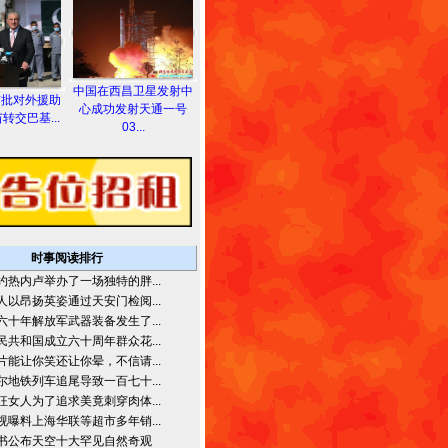
中国在西昌卫星发射中
首批对外援助
心成功发射天通一号
转交巴基...
03...
时事阅读排行
约热内卢举办了一场独特的胖...
人以昂扬英姿通过天安门检阅...
六十年解放军武器装备发生了...
民共和国成立六十周年群众花...
片能让你笑还让你晕，不信请...
尔地铁列车追尾导致一百七十...
狂女人为了追求美竟刺穿肉体...
视曝料上海华联等超市多年销...
书公布天空十大罕见自然奇观