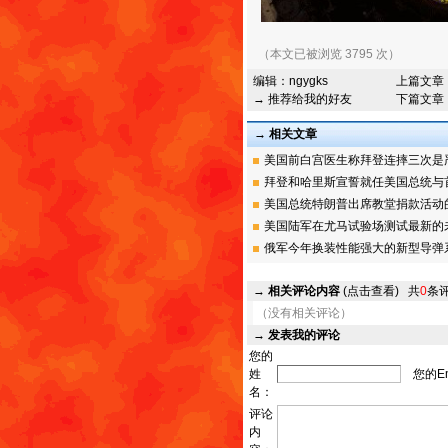
（本文已被浏览 3795 次）
编辑：
ngygks
上篇文章
→ 推荐给我的好友
下篇文章
→ 相关文章
美国前白宫医生称拜登连摔三次是严重
拜登和哈里斯宣誓就任美国总统与首位
美国总统特朗普出席教堂捐款活动的数
美国陆军在尤马试验场测试最新的未来
俄军今年换装性能强大的新型导弹系统
→
相关评论内容
(点击查看)
共
0
条
（没有相关评论）
→
发表我的评论
您的
姓
您的Em
名：
评论
内