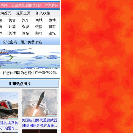
站，真诚欢迎您的光临! 伴您休闲网站，将免费给您带来趣味时事、笑话集锦、家庭
设为首页
返回主页
加入收藏
览
美食
汽车
商城
微博
语
计算
杂谈
链接
博客
荐
笑话
算命
邮箱
论坛
忘记密码
用户免费邮箱
您休闲网为您提供广告宣传和信息发布，有需求者请与我们联系。
时事热点图片
美国新旧两代重要武器
承建的埃及首
陆基洲际导弹过渡细...
开启通车...