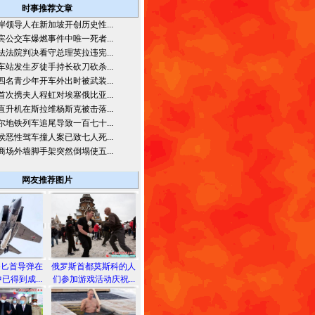
时事推荐文章
岸领导人在新加坡开创历史性...
宾公交车爆燃事件中唯一死者...
法法院判决看守总理英拉违宪...
车站发生歹徒手持长砍刀砍杀...
四名青少年开车外出时被武装...
首次携夫人程虹对埃塞俄比亚...
直升机在斯拉维杨斯克被击落...
尔地铁列车追尾导致一百七十...
侯恶性驾车撞人案已致七人死...
商场外墙脚手架突然倒塌使五...
网友推荐图片
备匕首导弹在
俄罗斯首都莫斯科的人
已得到成...
们参加游戏活动庆祝...