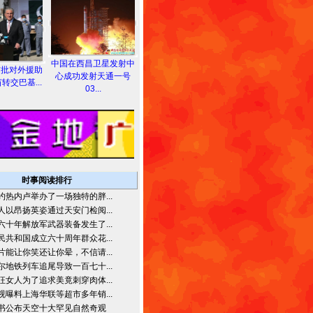
中国在西昌卫星发射中
首批对外援助
心成功发射天通一号
转交巴基...
03...
时事阅读排行
约热内卢举办了一场独特的胖...
人以昂扬英姿通过天安门检阅...
六十年解放军武器装备发生了...
民共和国成立六十周年群众花...
片能让你笑还让你晕，不信请...
尔地铁列车追尾导致一百七十...
狂女人为了追求美竟刺穿肉体...
视曝料上海华联等超市多年销...
书公布天空十大罕见自然奇观