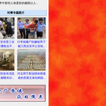
术中那些人体柔软的极限让人...
时事专题图片
相安倍晋三在
行李箱藏尸的嫌疑男子
遭枪击不...
被江西吉安市公安机...
利班发布消息
河北用于新冠肺炎密接
都喀布尔...
者的房屋主体结构陆...