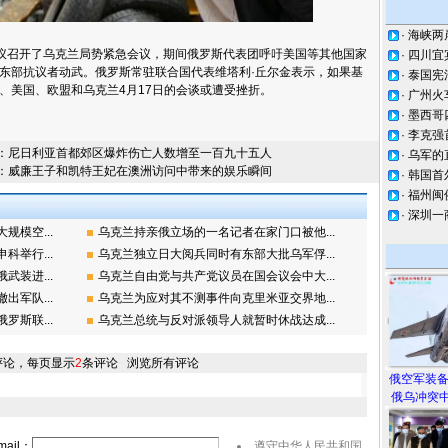
·
海峡两
议召开了乌克兰局势紧急会议，期间俄罗斯代表团呼吁美国等其他国家
·
四川宜
东部抗议者动武。俄罗斯常驻联合国代表维塔利·丘尔金表示，如果基
·
泰国宪
、美国、欧盟和乌克兰4月17日的会谈或遭受挫折。
·
广州火
·
墨西哥
·
李克强
：
尼日利亚首都郊区爆炸伤亡人数增至一百九十五人
·
乌军的
：
威廉王子和凯特王妃在澳洲访问中带来的娱乐瞬间
·
韩国首
·
福州闽
·
深圳一
模空...
乌克兰持亲俄立场的一名记者在家门口被他...
举行...
乌克兰独立日大阅兵同时有东部大批乌军俘...
装进...
乌克兰自由党与共产党议员在国会议会中大...
军队...
乌克兰为应对其不测事件向克里米亚交界地...
斯联...
乌克兰总统与反对派领导人就暂时休战达成...
评论，每页显示
2
条评论
浏览所有评论
俄空军装
俄乌冲突中
ail：
遵守中华人民共和国