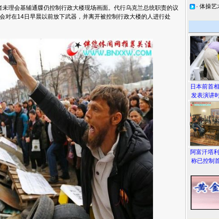
·
体操艺
未理会基辅通牒仍控制行政大楼现场画面。代行乌克兰总统职责的议
会对在14日早晨以前放下武器，并离开被控制行政大楼的人进行处
日本前首
发表演讲时
阿富汗塔
称已控制首