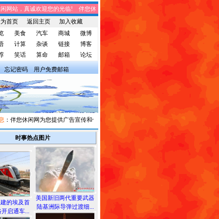
网站，真诚欢迎您的光临! 伴您休闲网站，将免费给您带来趣味时事、笑话集锦、家
设为首页
返回主页
加入收藏
览
美食
汽车
商城
微博
语
计算
杂谈
链接
博客
荐
笑话
算命
邮箱
论坛
忘记密码
用户免费邮箱
伴您休闲网为您提供广告宣传和信息发布，有需求者请与我们联系。
时事热点图片
美国新旧两代重要武器
承建的埃及首
陆基洲际导弹过渡细...
开启通车...