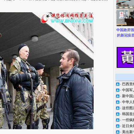
中国政府
的新冠疫苗
·
巴西里
·
中国军
·
新中国
·
中华人
·
这些图
·
韩国首
·
一些疯
·
近日央
·
美出新