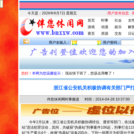
今天是：
2026年8月7日 星期五
·用户发布信息
·
首页
时事
社会
女
游戏
动漫
娱乐
解
黄页
房源
交友
日
用户名输入：
用户密码：
您好！
本网为您温馨提示：
现在快下班了，您该去用餐了！
浙江省公安机关积极协调有关部门严
伴您休闲网时事频道 时间：2014-04-28 10:37
今年2月以来，浙江省公安机关积极协调经信、通管等部门，依法建
站”违法犯罪活动，其间，共破获“伪基站”刑事案件106起，刑事打击11
站”生产窝点4个，收缴“伪基站”设备205台。下列一组图片为犯罪分子