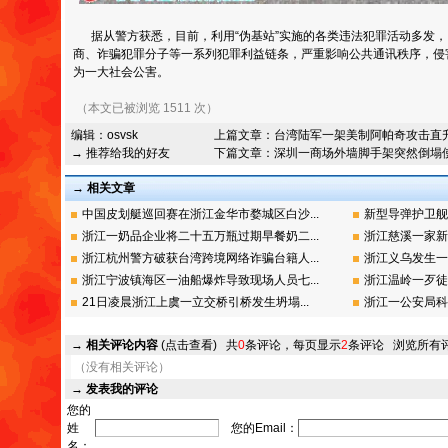
据从警方获悉，目前，利用“伪基站”实施的各类违法犯罪活动多发，
商、诈骗犯罪分子等一系列犯罪利益链条，严重影响公共通讯秩序，侵
为一大社会公害。
（本文已被浏览 1511 次）
编辑：
osvsk
上篇文章：
台湾陆军一架美制阿帕奇攻击直
→ 推荐给我的好友
下篇文章：
深圳一商场外墙脚手架突然倒塌
→ 相关文章
中国皮划艇巡回赛在浙江金华市婺城区白沙...
新型导弹护卫舰
浙江一奶品企业将二十五万瓶过期早餐奶二...
浙江慈溪一家新
浙江杭州警方破获台湾跨境网络诈骗台籍人...
浙江义乌发生一
浙江宁波镇海区一油船爆炸导致现场人员七...
浙江温岭一歹徒
21日凌晨浙江上虞一立交桥引桥发生坍塌...
浙江一公安局科长
→
相关评论内容
(点击查看)
共
0
条评论，每页显示
2
条评论
浏览所有
（没有相关评论）
→
发表我的评论
您的
姓
您的Email：
名：