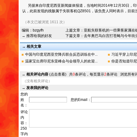
另据来自印度尼西亚新闻媒体报道，当地时间2014年12月30日，
认，此前发现的残骸属于失联客机QZ8501，该负责人同时表示，目前
（本文已被浏览 1611 次）
编辑：
bzgyfh
上篇文章：
亚航失联客机的一些乘客家属在
→ 推荐给我的好友
下篇文章：
去年奥巴马白宫打苍蝇与今年街
→ 相关文章
中国与印度尼西亚空降兵联合反恐训练在中...
习近平穿上印尼
温家宝出席印尼东亚峰会与会领导人的欢迎...
你是否知道印尼
→
相关评论内容
(点击查看)
共
0
条评论，每页显示
2
条评论
浏览所有
（没有相关评论）
→
发表我的评论
您的
姓
您的Email：
名：
评论
内
容：
250
字内