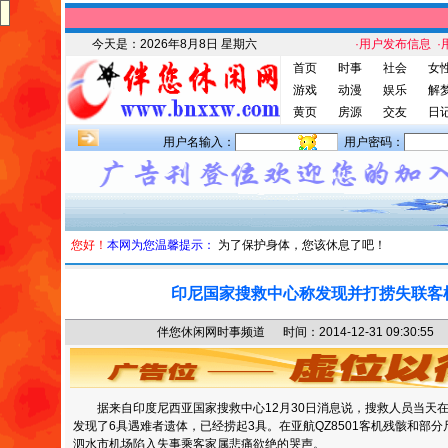
今天是：
2026年8月8日 星期六
·用户发布信息
·
首页
时事
社会
女
游戏
动漫
娱乐
解
黄页
房源
交友
日
用户名输入：
用户密码：
您好！
本网为您温馨提示：
为了保护身体，您该休息了吧！
印尼国家搜救中心称发现并打捞失联客
伴您休闲网时事频道 时间：2014-12-31 09:30
据来自印度尼西亚国家搜救中心12月30日消息说，搜救人员当天
发现了6具遇难者遗体，已经捞起3具。在亚航QZ8501客机残骸和部
泗水市机场陷入失事乘客家属悲痛欲绝的哭声。