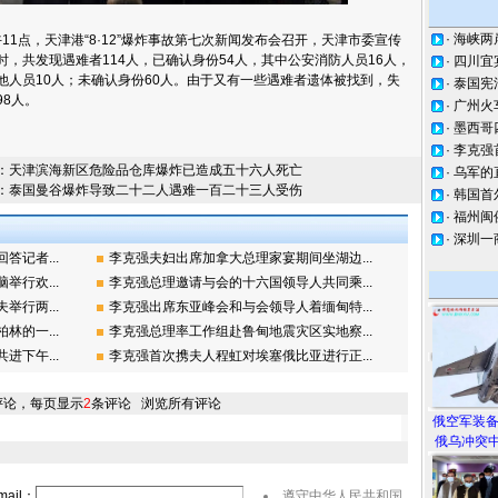
·
海峡两
1点，天津港“8·12”爆炸事故第七次新闻发布会召开，天津市委宣传
时，共发现遇难者114人，已确认身份54人，其中公安消防人员16人，
·
四川宜
他人员10人；未确认身份60人。由于又有一些遇难者遗体被找到，失
·
泰国宪
98人。
·
广州火
·
墨西哥
·
李克强
：
天津滨海新区危险品仓库爆炸已造成五十六人死亡
·
乌军的
：
泰国曼谷爆炸导致二十二人遇难一百二十三人受伤
·
韩国首
·
福州闽
·
深圳一
记者...
李克强夫妇出席加拿大总理家宴期间坐湖边...
行欢...
李克强总理邀请与会的十六国领导人共同乘...
行两...
李克强出席东亚峰会和与会领导人着缅甸特...
的一...
李克强总理率工作组赴鲁甸地震灾区实地察...
下午...
李克强首次携夫人程虹对埃塞俄比亚进行正...
评论，每页显示
2
条评论
浏览所有评论
俄空军装
俄乌冲突中
ail：
遵守中华人民共和国