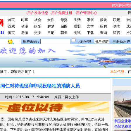
伴您休闲网站，
·用户发布信息
·用户免费注册
·用户管理中心
首页
时事
社会
女性
母婴
生活
家居
服装
职场
游
游戏
动漫
娱乐
解梦
贴图
联盟
文学
招聘
供求
成
黄页
房源
交友
日记
聊天
测试
下载
查询
留言
推
用户密码：
记住密码
注册新用户
班了，您该去用餐了！
本站信息
：伴您
视同仁对待现役和非现役牺牲的消防人员
间：2015-08-17 15:40:09 来源：网友上传
委、国务院总理李克强来到天津滨海新区临时灵堂，向“8.12”火灾爆
中国企业
躬。他说，牺牲的现役和非现役的消防人员履行同样的职责，也应一视
条轻轨铁路
荣誉。下列图片为：李克强总理来到天津滨海新区临时灵堂，哀悼牺牲