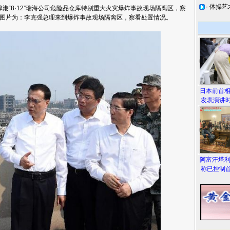
·
体操艺
“8·12”瑞海公司危险品仓库特别重大火灾爆炸事故现场隔离区，察
图片为：李克强总理来到爆炸事故现场隔离区，察看处置情况。
日本前首
发表演讲时
阿富汗塔
称已控制首