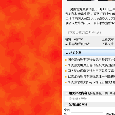
另据官方最新消息，8月17日上午1
部副部长龚建生说，截至17日上午9
天津港消防人员23人，民警5人，其
联者人数降为70人，目前住院治疗6
（本文已被浏览 1544 次）
编辑：
egtotv
上篇文章
→ 推荐给我的好友
下篇文章
→ 相关文章
国务院总理李克强会见中外记者并回答
李克强为出席上合作组织成员国首脑举
国务院总理李克强与巴西总统罗塞夫举
默克尔总理与李克强总理一同走进柏林
李克强总理夫妇与卡梅伦首相夫妇共进
→
相关评论内容
(点击查看)
共
0
条
（没有相关评论）
→
发表我的评论
您的
姓
您的Em