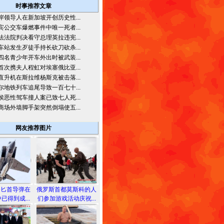
时事推荐文章
岸领导人在新加坡开创历史性...
宾公交车爆燃事件中唯一死者...
法法院判决看守总理英拉违宪...
车站发生歹徒手持长砍刀砍杀...
四名青少年开车外出时被武装...
首次携夫人程虹对埃塞俄比亚...
直升机在斯拉维杨斯克被击落...
尔地铁列车追尾导致一百七十...
侯恶性驾车撞人案已致七人死...
商场外墙脚手架突然倒塌使五...
网友推荐图片
备匕首导弹在
俄罗斯首都莫斯科的人
已得到成...
们参加游戏活动庆祝...