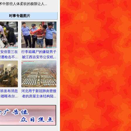
术中那些人体柔软的极限让人...
时事专题图片
相安倍晋三在
行李箱藏尸的嫌疑男子
遭枪击不...
被江西吉安市公安机...
利班发布消息
河北用于新冠肺炎密接
都喀布尔...
者的房屋主体结构陆...