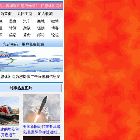
真诚欢迎您的光临! 伴您休闲网站，将免费给您带来趣味时事、笑话集锦、家庭生
设为首页
返回主页
加入收藏
览
美食
汽车
商城
微博
语
计算
杂谈
链接
博客
荐
笑话
算命
邮箱
论坛
忘记密码
用户免费邮箱
休闲网为您提供广告宣传和信息发布，有需求者请与我们联系。
时事热点图片
美国新旧两代重要武器
承建的埃及首
陆基洲际导弹过渡细...
开启通车...