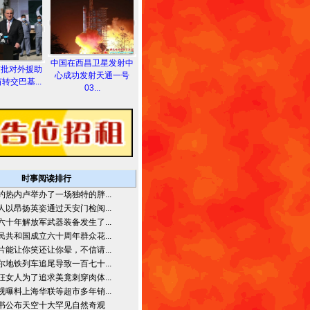
中国在西昌卫星发射中
首批对外援助
心成功发射天通一号
转交巴基...
03...
时事阅读排行
约热内卢举办了一场独特的胖...
人以昂扬英姿通过天安门检阅...
六十年解放军武器装备发生了...
民共和国成立六十周年群众花...
片能让你笑还让你晕，不信请...
尔地铁列车追尾导致一百七十...
狂女人为了追求美竟刺穿肉体...
视曝料上海华联等超市多年销...
书公布天空十大罕见自然奇观