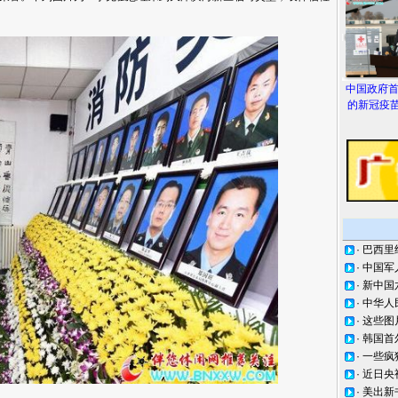
中国政府
的新冠疫苗
·
巴西里
·
中国军
·
新中国
·
中华人
·
这些图
·
韩国首
·
一些疯
·
近日央
·
美出新