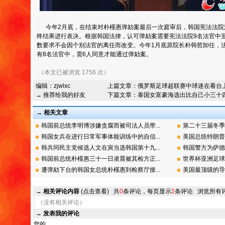
今年2月底，在结束对朴槿惠弹劾案最后一次庭审后，韩国宪法法院
终结果进行表决。根据韩国法律，认可弹劾案需要宪法法院9名法官中
数要求不会因个别法官的离任而改变。今年1月底原院长朴韩哲卸任，
有8名法官中，需6人同意才能通过弹劾案。
（本文已被浏览 1756 次）
编辑：
zjwlxc
上篇文章：
俄罗斯足球超联赛中球迷在看台
→ 推荐给我的好友
下篇文章：
泰国女富豪海选出比自己小三十
→ 相关文章
韩国前总统李明博涉嫌贪腐而被司法人员带...
第二十三届冬季
韩国女兵在进行日常军事体能训练中的自信...
美国总统特朗普在
韩共同民主党候选人文在寅当选韩国第十九...
韩国警方为萨德
韩国前总统朴槿惠三十一日凌晨被其检方正...
世界杯亚洲足球
遭弹劾下台的韩国女总统朴槿惠到检察厅接...
美国最顶级的导
→
相关评论内容
(点击查看)
共
0
条评论，每页显示
2
条评论
浏览所有
（没有相关评论）
→
发表我的评论
您的