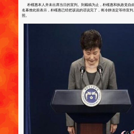
朴槿惠本人并未出席当日的宣判。到截稿为止，朴槿惠和执政党自由
名幕僚此前表示，朴槿惠已经把该说的话说完了，将冷静淡定等待宣判
照。