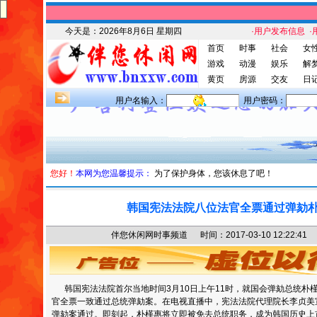
今天是：
2026年8月6日 星期四
·用户发布信息
·
首页
时事
社会
女
游戏
动漫
娱乐
解
黄页
房源
交友
日
用户名输入：
用户密码：
您好！
本网为您温馨提示：
为了保护身体，您该休息了吧！
韩国宪法法院八位法官全票通过弹劾
伴您休闲网时事频道 时间：2017-03-10 12:22
韩国宪法法院首尔当地时间3月10日上午11时，就国会弹劾总统朴
官全票一致通过总统弹劾案。在电视直播中，宪法法院代理院长李贞美
弹劾案通过。即刻起，朴槿惠将立即被免去总统职务，成为韩国历史上