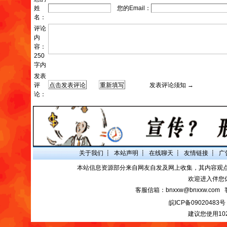
姓
您的Email：
名：
评论
内
容：
250
字内
发表
评
发表评论须知 →
论：
关于我们
┋
本站声明
┋
在线聊天
┋
友情链接
┋
广
本站信息资源部分来自网友自发及网上收集，其内容观
欢迎进入伴您
客服信箱：bnxxw@bnxxw.com 
皖ICP备09020483号
建议您使用10