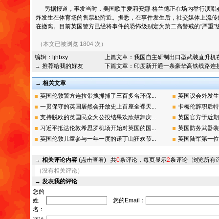
另据报道，事发当时，美国歌手爱莉安娜·格兰德正在场内举行演唱
炸发生在体育场的售票处附近。据悉，在事件发生后，社交媒体上流传
在撤离。目前英国警方已经将事件的恐怖级别定为第二高警戒的“严重”
（本文已被浏览 1804 次）
编辑：
ljhbxy
上篇文章：
我国自主研制出口型武装直升机
→ 推荐给我的好友
下篇文章：
印度新开通一条豪华高铁线路连
→ 相关文章
英国伦敦警方连拉带拽抓捕了三百多名环保...
英国议会外发生
一贯保守的英国居然会开放史上首座全裸天...
卡梅伦辞职后特
支持脱欧的英国民众为公投结果欢欣鼓舞庆...
英国官方于近期
习近平抵达伦敦希思罗机场开始对英国的国...
英国防务武器装
英国伦敦儿童参与一年一度的诺丁山狂欢节...
英国陆军第一位
→
相关评论内容
(点击查看)
共
0
条评论，每页显示
2
条评论
浏览所有
（没有相关评论）
→
发表我的评论
您的
姓
您的Email：
名：