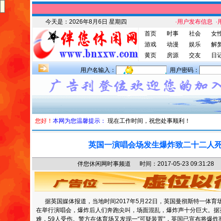
今天是：
2026年8月6日 星期四
·用户发布信息
·
首页
时事
社会
女
游戏
动漫
娱乐
解
黄页
房源
交友
日
用户名输入：
用户密码：
您好！
本网为您温馨提示：
现在工作时间，祝您处事顺利！
英国一演唱会场发生爆炸致二十二人
伴您休闲网时事频道 时间：2017-05-23 09:31
据英国媒体报道，当地时间2017年5月22日，英国曼彻斯特一体育
在举行演唱会，爆炸后人们奔跑尖叫，场面混乱，爆炸声十分巨大。据
难，59人受伤。警方在体育场又发现一“可疑装置”，英国已宣布将爆