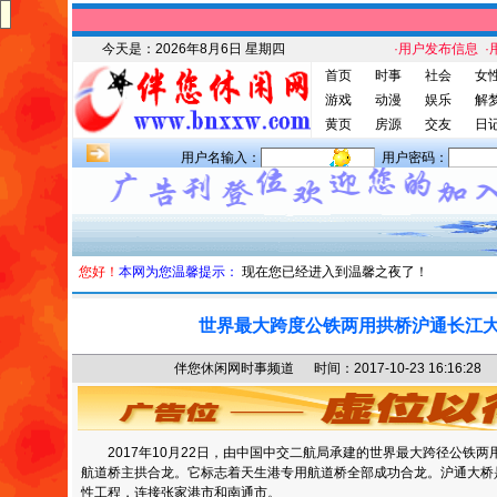
今天是：
2026年8月6日 星期四
·用户发布信息
·
首页
时事
社会
女
游戏
动漫
娱乐
解
黄页
房源
交友
日
用户名输入：
用户密码：
您好！
本网为您温馨提示：
现在您已经进入到温馨之夜了！
世界最大跨度公铁两用拱桥沪通长江
伴您休闲网时事频道 时间：2017-10-23 16:16
2017年10月22日，由中国中交二航局承建的世界最大跨径公铁
航道桥主拱合龙。它标志着天生港专用航道桥全部成功合龙。沪通大桥
性工程，连接张家港市和南通市。