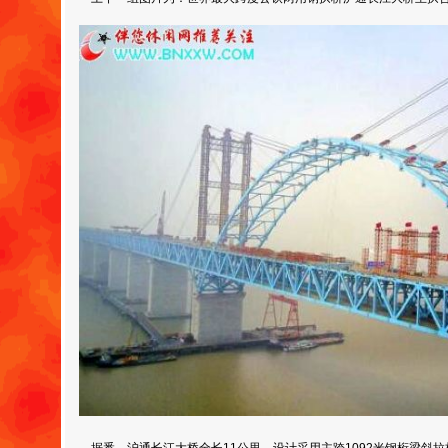
据悉，沪通长江大桥全长11公里，设计采用主跨1092米钢桁梁斜