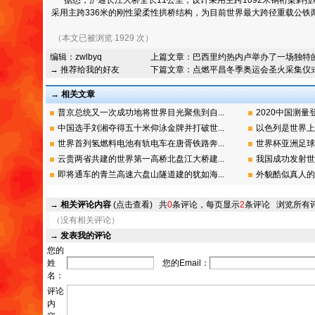
采用主跨336米的刚性梁柔性拱桥结构，为目前世界最大跨径重载公铁
（本文已被浏览 1929 次）
编辑：
zwlbyq
上篇文章：
巴西里约热内卢举办了一场独特
→ 推荐给我的好友
下篇文章：
点燃平昌冬季奥运会圣火采集仪
→ 相关文章
普京总统又一次成功地将世界目光聚焦到自...
2020中国测量
中国选手刘湘夺得五十米仰泳金牌并打破世...
以色列是世界上
世界首列氢燃料电池有轨电车在唐胥铁路奔...
世界杯亚洲足球
云贵两省共建的世界第一高桥北盘江大桥建...
我国成功发射世
即将通车的青兰高速六盘山隧道建的犹如海...
外貌酷似真人的
→
相关评论内容
(点击查看)
共
0
条评论，每页显示
2
条评论
浏览所有
（没有相关评论）
→
发表我的评论
您的
姓
您的Email：
名：
评论
内