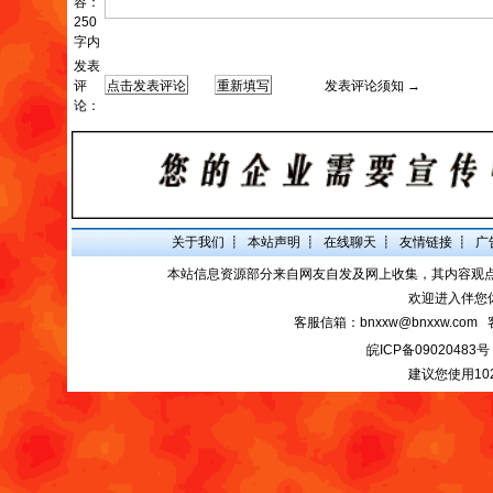
容：
250
字内
发表
评
发表评论须知 →
论：
关于我们
┋
本站声明
┋
在线聊天
┋
友情链接
┋
广
本站信息资源部分来自网友自发及网上收集，其内容观
欢迎进入伴您
客服信箱：bnxxw@bnxxw.com 
皖ICP备09020483号
建议您使用10