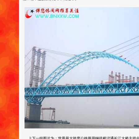
上下一组图片为：世界最大跨度公铁两用钢拱桥沪通长江大桥主拱合