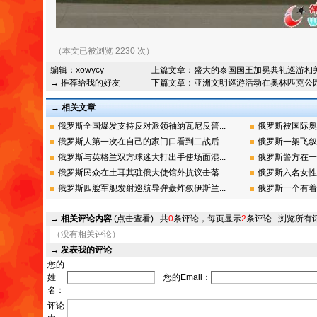
（本文已被浏览 2230 次）
编辑：
xowycy
上篇文章：
盛大的泰国国王加冕典礼巡游相
→ 推荐给我的好友
下篇文章：
亚洲文明巡游活动在奥林匹克公
→ 相关文章
俄罗斯全国爆发支持反对派领袖纳瓦尼反普...
俄罗斯被国际奥
俄罗斯人第一次在自己的家门口看到二战后...
俄罗斯一架飞叙
俄罗斯与英格兰双方球迷大打出手使场面混...
俄罗斯警方在一
俄罗斯民众在土耳其驻俄大使馆外抗议击落...
俄罗斯六名女性
俄罗斯四艘军舰发射巡航导弹轰炸叙伊斯兰...
俄罗斯一个有着
→
相关评论内容
(点击查看)
共
0
条评论，每页显示
2
条评论
浏览所有
（没有相关评论）
→
发表我的评论
您的
姓
您的Email：
名：
评论