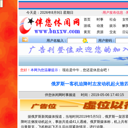
今天是：
2026年8月9日 星期日
·用户发布信息
·
首页
时事
社会
女
游戏
动漫
娱乐
解
黄页
房源
交友
日
用户名输入：
用户密码：
您好！
本网为您温馨提示：
现在是中午，您还是休息会吧！
俄罗斯一客机迫降时左发动机起火致
伴您休闲网时事频道 时间：2019-05-06 17:40
据俄罗斯新闻媒体报道，当地时间2019年5月5日，俄罗斯一架苏霍
降时左侧发动机起火，事故共造成41人遇难。俄罗斯媒体称，机上共有
尔曼斯克，飞机刚起飞不久后出现紧急情况，进行迫降。