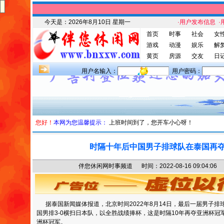
今天是：
2026年8月10日 星期一
·用户发布信息
·
首页
时事
社会
女
游戏
动漫
娱乐
解
黄页
房源
交友
日
用户名输入：
用户密码：
您好！
本网为您温馨提示：
上班时间到了，您开车小心呀！
时隔十年后中国男子排球队在泰国再
伴您休闲网时事频道 时间：2022-08-16 09:04
据泰国新闻媒体报道，北京时间2022年8月14日，最后一届男子排
国男排3-0横扫日本队，以全胜战绩捧杯，这是时隔10年再夺亚洲杯
洲杯冠军。