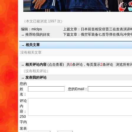
（本文已被浏览 1997 次）
编辑：
mlclps
上篇文章：
日本前首相安倍晋三在发表演讲
→ 推荐给我的好友
下篇文章：
俄空军装备匕首导弹在俄乌冲突
→ 相关文章
没有相关文章
→
相关评论内容
(点击查看)
共
0
条评论，每页显示
2
条评论
浏览所有
（没有相关评论）
→
发表我的评论
您的
姓
您的Email：
名：
评论
内
容：
250
字内
发表