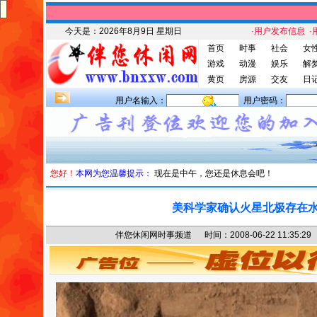
今天是：
2026年8月9日 星期日
·用户发布信息
·
首页
时事
社会
女
游戏
动漫
娱乐
解
黄页
房源
交友
日
用户名输入：
用户密码：
您好！
本网为您温馨提示：
现在是中午，您还是休息会吧！
美科学家确认火星北极存在
伴您休闲网时事频道 时间：2008-06-22 11:3