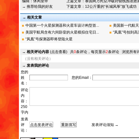
编辑：
休闲皇帝
上篇文章：
泰国两万民众冲破封锁线围攻政
→ 推荐给我的好友
下篇文章：
12公斤重的“长城风筝”放飞成功
→ 相关文章
中国第一个火星探测器和火星车设计构型首...
美国新一代航天
美国宇航局含有六间卧室的火星模拟住宅日...
“凤凰”号拍到
“凤凰”号探测器即将登陆火星
→
相关评论内容
(点击查看)
共
0
条评论，每页显示
2
条评论
浏览所有
（没有相关评论）
→
发表我的评论
您的
姓
您的Email：
名：
评论
内
容：
250
字内
发表
评
发表评论须知 →
论：