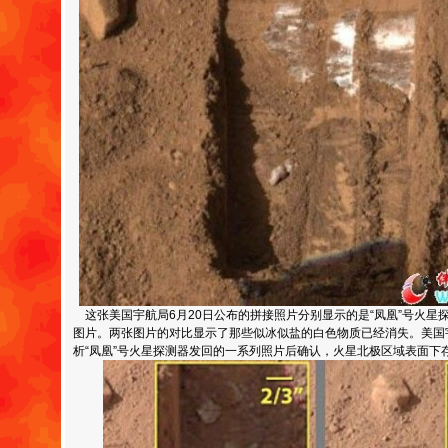
这张美国宇航局6月20日公布的拼接照片分别显示的是“凤凰”号火星探
图片。两张图片的对比显示了那些似冰似盐的白色物质已经消失。美国
析“凤凰”号火星探测器发回的一系列照片后确认，火星北极区域表面下存