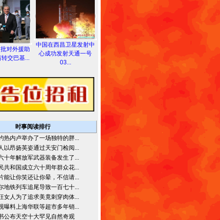
中国在西昌卫星发射中
首批对外援助
心成功发射天通一号
转交巴基...
03...
时事阅读排行
约热内卢举办了一场独特的胖...
人以昂扬英姿通过天安门检阅...
六十年解放军武器装备发生了...
民共和国成立六十周年群众花...
片能让你笑还让你晕，不信请...
尔地铁列车追尾导致一百七十...
狂女人为了追求美竟刺穿肉体...
视曝料上海华联等超市多年销...
书公布天空十大罕见自然奇观