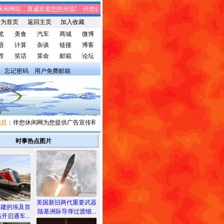
网站，真诚欢迎您的光临! 伴您休闲网站，将免费给您带来趣味时事、笑话集锦、
设为首页
返回主页
加入收藏
览
美食
汽车
商城
微博
语
计算
杂谈
链接
博客
荐
笑话
算命
邮箱
论坛
忘记密码
用户免费邮箱
：伴您休闲网为您提供广告宣传和信息发布，有需求者请与我们联系。
时事热点图片
美国新旧两代重要武器
承建的埃及首
陆基洲际导弹过渡细...
开启通车...