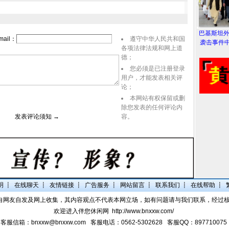
巴基斯坦
ail：
遵守中华人民共和国
袭击事件中
各项法律法规和网上道
德；
您必须是已注册登录
用户，才能发表相关评
论；
本网站有权保留或删
除您发表的任何评论内
表评论须知 →
容。
明
┋
在线聊天
┋
友情链接
┋
广告服务
┋
网站留言
┋
联系我们
┋
在线帮助
┋
自网友自发及网上收集，其内容观点不代表本网立场，如有问题请与我们联系，经过
欢迎进入伴您休闲网
http://www.bnxxw.com/
客服信箱：bnxxw@bnxxw.com 客服电话：0562-5302628 客服QQ：897710075