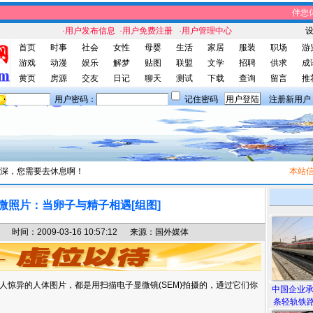
伴您休闲
·用户发布信息
·用户免费注册
·用户管理中心
首页
时事
社会
女性
母婴
生活
家居
服装
职场
游
游戏
动漫
娱乐
解梦
贴图
联盟
文学
招聘
供求
成
黄页
房源
交友
日记
聊天
测试
下载
查询
留言
推
用户密码：
记住密码
注册新用户
深，您需要去休息啊！
本站信息
微照片：当卵子与精子相遇[组图]
间：2009-03-16 10:57:12 来源：国外媒体
人惊异的人体图片，都是用扫描电子显微镜(SEM)拍摄的，通过它们你
中国企业
条轻轨铁路