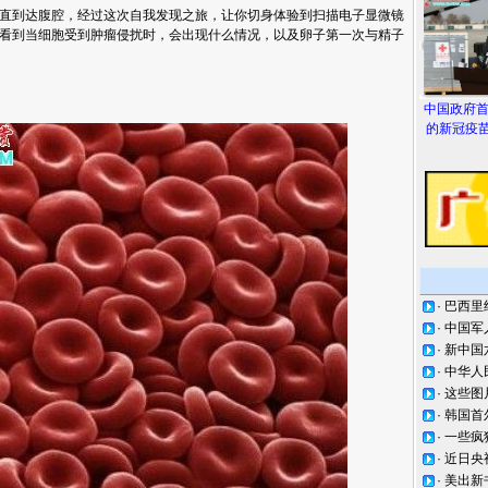
直到达腹腔，经过这次自我发现之旅，让你切身体验到扫描电子显微镜
看到当细胞受到肿瘤侵扰时，会出现什么情况，以及卵子第一次与精子
中国政府
的新冠疫苗
·
巴西里
·
中国军
·
新中国
·
中华人
·
这些图
·
韩国首
·
一些疯
·
近日央
·
美出新