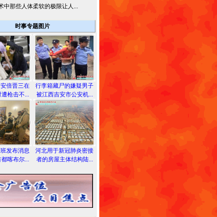
术中那些人体柔软的极限让人...
时事专题图片
相安倍晋三在
行李箱藏尸的嫌疑男子
遭枪击不...
被江西吉安市公安机...
利班发布消息
河北用于新冠肺炎密接
都喀布尔...
者的房屋主体结构陆...