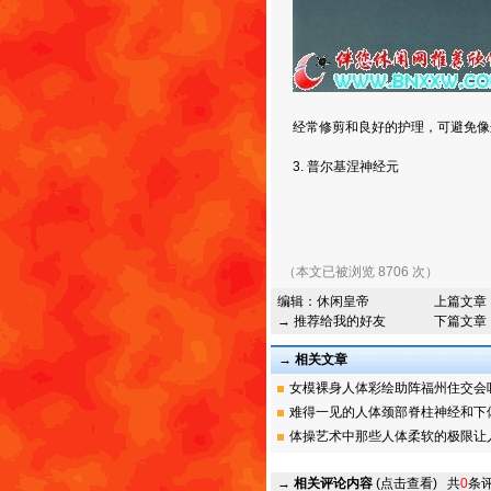
经常修剪和良好的护理，可避免像
3. 普尔基涅神经元
（本文已被浏览 8706 次）
编辑：
休闲皇帝
上篇文章
→ 推荐给我的好友
下篇文章
→ 相关文章
女模裸身人体彩绘助阵福州住交会吸引
难得一见的人体颈部脊柱神经和下体神
体操艺术中那些人体柔软的极限让人叹
→
相关评论内容
(点击查看)
共
0
条