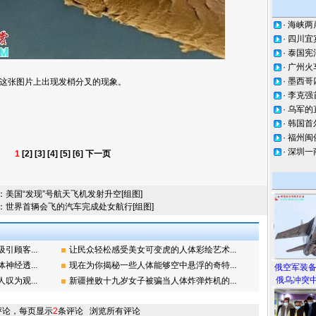
·
海峡两
·
四川宜
·
泰国宪
·
广州火
·
墨西哥
这张图片上出现发梢分叉的现象。
·
李克强
·
乌军的
·
韩国首
·
福州闽
·
深圳一
1
[2]
[3]
[4]
[5]
[6]
下一页
：
美国“发现”号航天飞机发射升空[组图]
：
世界首辆会飞的汽车完成处女航行[组图]
顾客...
让民众轻松感受美女可变虎的人体彩绘艺术...
经透...
现在为你揭秘一些人体能够空中悬浮的奇特...
俄空军装
俄乌冲突中
为观...
新疆挫败十九岁女子被骗当人体炸弹炸机的...
评论，每页显示
2
条评论
浏览所有评论