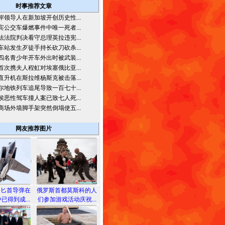
时事推荐文章
岸领导人在新加坡开创历史性...
宾公交车爆燃事件中唯一死者...
法法院判决看守总理英拉违宪...
车站发生歹徒手持长砍刀砍杀...
四名青少年开车外出时被武装...
首次携夫人程虹对埃塞俄比亚...
直升机在斯拉维杨斯克被击落...
尔地铁列车追尾导致一百七十...
侯恶性驾车撞人案已致七人死...
商场外墙脚手架突然倒塌使五...
网友推荐图片
备匕首导弹在
俄罗斯首都莫斯科的人
已得到成...
们参加游戏活动庆祝...