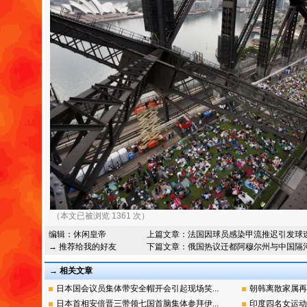
（本文已被浏览 1361 次）
编辑：
休闲皇帝
上篇文章：
法国因球员感染甲流推迟引发球
→ 推荐给我的好友
下篇文章：
俄国热议迁都阿穆尔州与中国隔
→ 相关文章
日本国会议员集体带安全帽开会引起现场笑...
朝韩离散家属再
日本首相安倍晋三带领七国首脑集体参拜伊...
印度四名女运动