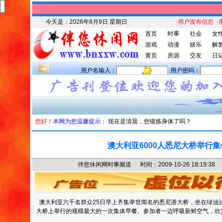
今天是：
2026年8月9日 星期日
·用户发布信息
·
首页
时事
社会
女
游戏
动漫
娱乐
解
黄页
房源
交友
日
用户名输入：
用户密码：
您好！
本网为您温馨提示：
现在是清晨，您锻炼身体了吗？
澳大利亚6000人悉尼大桥举行
伴您休闲网时事频道 时间：2009-10-26 18:19
澳大利亚六千名群众25日早上齐集举世闻名的悉尼港大桥，坐在绿油
大桥上举行的规模最大的一次集体早餐。参加者一边呼吸新鲜空气，欣