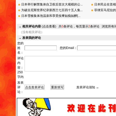
日本举行解禁集体自卫权后首次大规模的公...
日本民众在首相
为破吉尼斯世界纪录新西兰七百四十五人集...
菲律宾马尼拉的
日本雪猴集体泡温泉和享受按摩如痴如醉[...
→
相关评论内容
(点击查看)
共
0
条评论，每页显示
2
条评论
浏览所有
（没有相关评论）
→
发表我的评论
您的
姓
您的Email：
名：
评论
内
容：
250
字内
发表
评
发表评论须知 →
论：