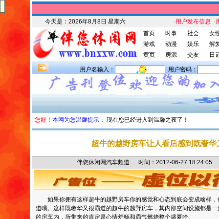
今天是：
2026年8月8日 星期六
·用户发布信息
·
首页
时事
社会
女
游戏
动漫
娱乐
解
黄页
房源
交友
日
用户名输入：
用户密码：
您好！
本网为您温馨提示：
现在您已经进入到温馨之夜了！
超牛的越野房车让人看后感到既奢华
伴您休闲网汽车频道 时间：2012-06-27 18:24
如果你拥有这样超牛的越野房车你的感觉和心态到底会变成啥样，
道哦。这样既奢华又很霸道的超牛的越野房车，其内部空间设施都是一
的房车内，所带来的肯定是心情舒畅和霸气燃烧整个盛夏哈。