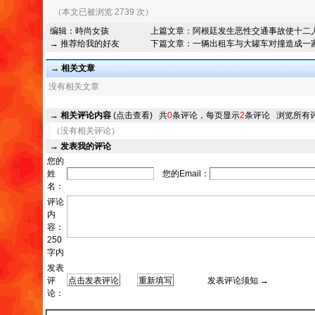
（本文已被浏览 2739 次）
编辑：
時尚女孩
上篇文章：
阿根廷发生恶性交通事故使十二
→ 推荐给我的好友
下篇文章：
一辆出租车与大罐车对撞造成一
→ 相关文章
没有相关文章
→
相关评论内容
(点击查看)
共
0
条评论，每页显示
2
条评论
浏览所有
（没有相关评论）
→
发表我的评论
您的
姓
您的Email：
名：
评论
内
容：
250
字内
发表
评
发表评论须知 →
论：