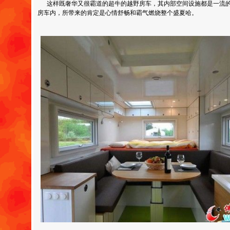
这样既奢华又很霸道的超牛的越野房车，其内部空间设施都是一流的
房车内，所带来的肯定是心情舒畅和霸气燃烧整个盛夏哈。