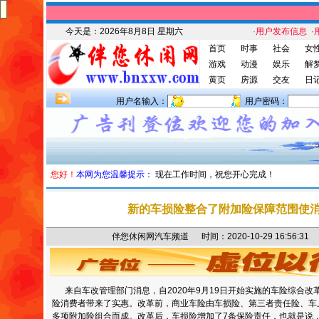
今天是：
2026年8月8日 星期六
·用户发布信息
·
首页
时事
社会
女
游戏
动漫
娱乐
解
黄页
房源
交友
日
用户名输入：
用户密码：
您好！
本网为您温馨提示：
现在工作时间，祝您开心完成！
新的车损险整合了附加险保障范围使
伴您休闲网汽车频道 时间：2020-10-29 16:56
来自车改管理部门消息，自2020年9月19日开始实施的车险综合改
险消费者带来了实惠。改革前，商业车险由车损险、第三者责任险、车
多项附加险组合而成。改革后，车损险增加了7条保险责任，也就是说