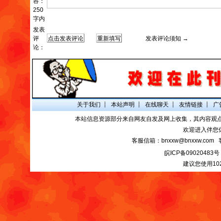
容：
250
字内
发表
评
发表评论须知 →
论：
关于我们
┋
本站声明
┋
在线聊天
┋
友情链接
┋
广
本站信息资源部分来自网友自发及网上收集，其内容观
欢迎进入伴您
客服信箱：bnxxw@bnxxw.com 
皖ICP备09020483号
建议您使用10