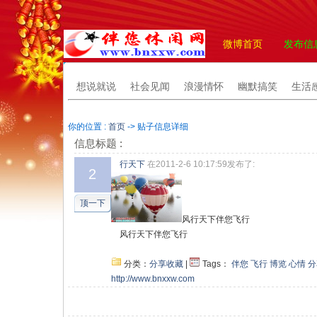
微博首页
发布信
想说就说
社会见闻
浪漫情怀
幽默搞笑
生活
你的位置 :
首页
-> 贴子信息详细
信息标题 :
行天下
在2011-2-6 10:17:59发布了:
2
顶一下
风行天下伴您飞行
风行天下伴您飞行
分类：
分享收藏
|
Tags：
伴您
飞行
博览
心情
分
http://www.bnxxw.com