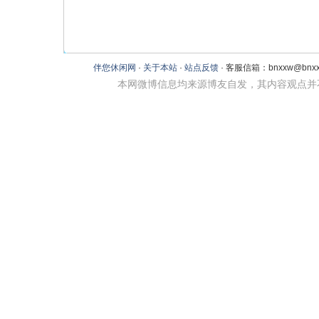
伴您休闲网
·
关于本站
·
站点反馈
· 客服信箱：bnxxw@bnxxw
本网微博信息均来源博友自发，其内容观点并不代表本