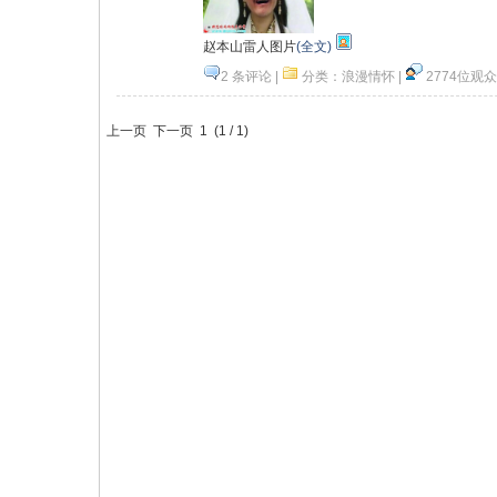
赵本山雷人图片
(全文)
2 条评论
|
分类：
浪漫情怀
|
2774位观众
顶一下
上一页 下一页
1
(
1
/
1
)