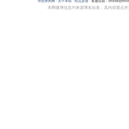
伴您休闲网
·
关于本站
·
站点反馈
· 客服信箱：bnxxw@bnxxw
本网微博信息均来源博友自发，其内容观点并不代表本