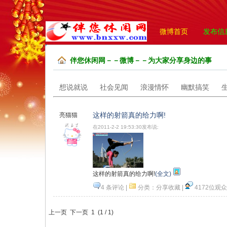
微博首页
发布信
伴您休闲网－－微博－－为大家分享身边的事
想说就说
社会见闻
浪漫情怀
幽默搞笑
这样的射箭真的给力啊!
亮猫猫
在2011-2-2 19:53:30发布说:
这样的射箭真的给力啊!
(全文)
4 条评论
|
分类：
分享收藏
|
4172位观众
顶一下
上一页 下一页
1
(
1
/
1
)