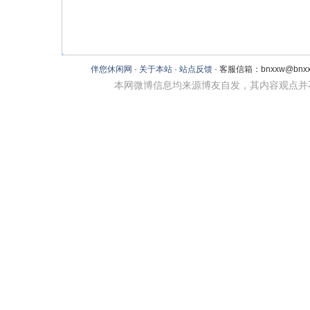
伴您休闲网
·
关于本站
·
站点反馈
· 客服信箱：bnxxw@bnxxw
本网微博信息均来源博友自发，其内容观点并不代表本