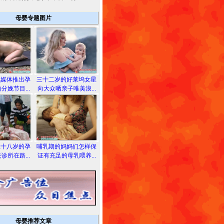
母婴专题图片
视媒体推出孕
三十二岁的好莱坞女星
分娩节目...
向大众晒亲子唯美浪...
位十八岁的孕
哺乳期的妈妈们怎样保
诊所在路...
证有充足的母乳喂养...
母婴推荐文章