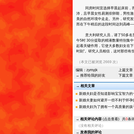
同房时间宜选择早晨起床前，而不
沛，且早晨女性易测排卵期，男性激
美的自然环境中走走。另外，研究发
而在下午稍后的这段时间达到高峰—
意大利研究人员，请了50多名男
午5时 30分提取的精液数量特别
起着关键作用，它使大多数妇女在下午
时刻”。研究人员相信，这对那些有
（本文已被浏览 2669 次）
编辑：
zymyjk
上篇文章
→ 推荐给我的好友
下篇文章
→ 相关文章
新婚夫妇是否知道影响宝宝智力的十五
新婚夫妻如何避开一些不利于怀孕的灰
新婚夫妇为了拥有一个高质量的孩子必
→
相关评论内容
(点击查看)
共
0
条
（没有相关评论）
→
发表我的评论