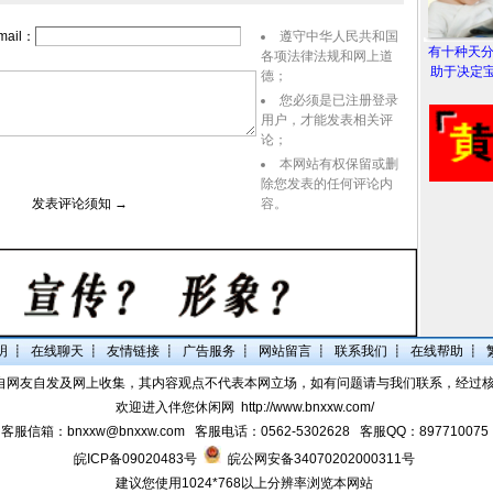
ail：
遵守中华人民共和国
有十种天
各项法律法规和网上道
助于决定宝
德；
您必须是已注册登录
用户，才能发表相关评
论；
本网站有权保留或删
除您发表的任何评论内
表评论须知 →
容。
明
┋
在线聊天
┋
友情链接
┋
广告服务
┋
网站留言
┋
联系我们
┋
在线帮助
┋
自网友自发及网上收集，其内容观点不代表本网立场，如有问题请与我们联系，经过
欢迎进入伴您休闲网
http://www.bnxxw.com/
客服信箱：bnxxw@bnxxw.com 客服电话：0562-5302628 客服QQ：897710075
皖ICP备09020483号
皖公网安备34070202000311号
建议您使用1024*768以上分辨率浏览本网站