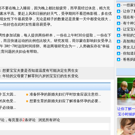
·
一些家
要在晚上入睡前，因为晚上都比较疲劳，而早晨经过休息，精力充
·
让你了
素水平高。要赶上风和日丽的好天气，受孕期间不看恐怖影视，多在优
·
现在有
现女性下午最易受孕，无论是精子的数量还是质量一天中都变化很大，
·
有十种
—恰好也在此时女性最容易受孕。
·
让宝宝
性参加试验，每人提供两份样本，一份在上午时30分提取，一份在下
·
年轻的
集中，而且快速运动的比例也比较大。研究发现，荷尔蒙在影响妇女受孕上
·
高智商
 3时~7时这段时间排卵。将这两项研究合为一，人类确实存在“幸福
·
男女儿
生育问题的夫妇会有帮助。
·
你知道
·
爸爸妈
：
想要宝宝夫妻是否知道温度有可能决定生男生女
：
年轻的父母要了解零到六岁的宝宝们的生长变化
大因...
准备怀孕的新婚夫妇们平时饮食应该注意些...
色受...
想要生育的新婚夫妇应了解准备怀孕的必要...
须做...
让你了解
宝小时候的
评论，每页显示
2
条评论
浏览所有评论