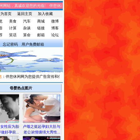
站，真诚欢迎您的光临! 伴您休闲网站，将免费给您带来趣味时事、笑话集锦、家
设为首页
返回主页
加入收藏
览
美食
汽车
商城
微博
语
计算
杂谈
链接
博客
荐
笑话
算命
邮箱
论坛
忘记密码
用户免费邮箱
伴您休闲网为您提供广告宣传和信息发布，有需求者请与我们联系。
母婴热点图片
的女性应为胎
卢颂之挺起孕妇大肚与
做好孕前...
老公浓情缠绵大秀性...