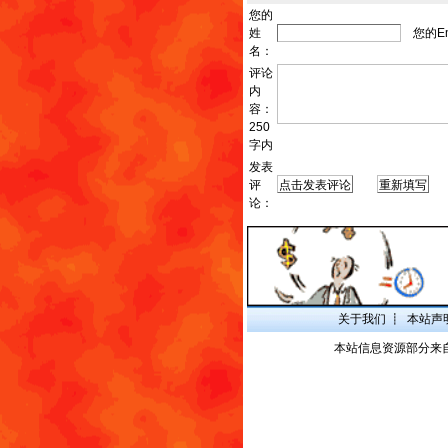
您的
姓
您的Em
名：
评论
内
容：
250
字内
发表
评
发
论：
关于我们
┋
本站声
本站信息资源部分来