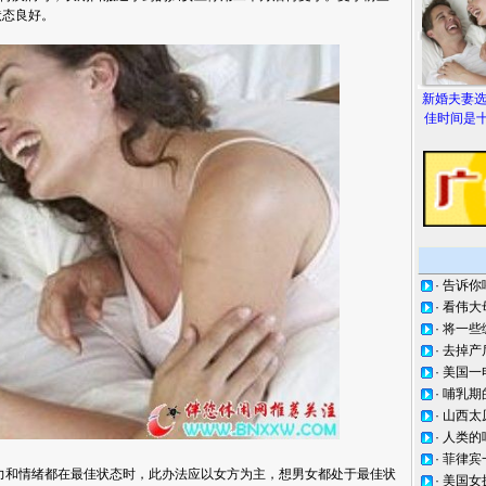
状态良好。
新婚夫妻
佳时间是十
·
告诉你
·
看伟大
·
将一些
·
去掉产
·
美国一
·
哺乳期
·
山西太
·
人类的
·
菲律宾
情绪都在最佳状态时，此办法应以女方为主，想男女都处于最佳状
·
美国女