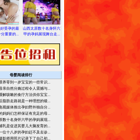
选好受孕的最
山西太原数十名身怀六
分重要的...
甲的孕妈展现舞台走...
母婴阅读排行
喂养零到一岁宝宝的一些常识...
母亲自然分娩过程令人震撼与...
缓解咳嗽的食疗方法供你宝宝...
后脂肪走路就是一种理想的锻...
电视媒体推出孕妇野外独自分...
的妈妈们怎样保证有充足的母...
原数十名身怀六甲的孕妈展现...
哺乳是促进其婴儿大脑发育的...
一位十八岁的孕妇赶不及去诊...
摄影师用照片记录下了自己初...