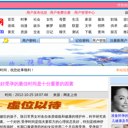
伴您休闲网
·用户发布信息
·用户免费注册
·用户管理中心
首页
时事
社会
女性
母婴
生活
家居
服装
职场
游
游戏
动漫
娱乐
解梦
贴图
联盟
文学
招聘
供求
成
黄页
房源
交友
日记
聊天
测试
下载
查询
留言
推
用户密码：
记住密码
注册新用户
时间，祝您处事顺利！
本站信息
：
选好受孕的最佳时间是十分重要的因素
间：2012-10-25 18:07:48 来源：网友上传
准备怀孕
健壮的孩子。除日常男女对各自体质锻炼和健康的维护外，科学研究表
儿健康及早
素。一个好的 受孕时间是指夫妻双方的心理状态良好，特别是精神舒
何疾病时，长期口服避孕药的妇女应停用二个月后再受孕。受孕前三