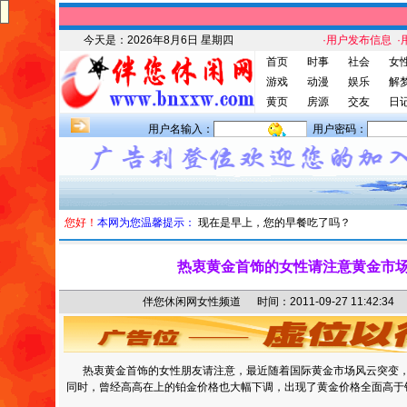
今天是：
2026年8月6日 星期四
·用户发布信息
·
首页
时事
社会
女
游戏
动漫
娱乐
解
黄页
房源
交友
日
用户名输入：
用户密码：
您好！
本网为您温馨提示：
现在是早上，您的早餐吃了吗？
热衷黄金首饰的女性请注意黄金市
伴您休闲网女性频道 时间：2011-09-27 11:42
热衷黄金首饰的女性朋友请注意，最近随着国际黄金市场风云突变，
同时，曾经高高在上的铂金价格也大幅下调，出现了黄金价格全面高于