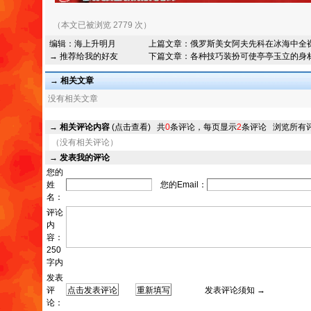
（本文已被浏览 2779 次）
编辑：
海上升明月
上篇文章：
俄罗斯美女阿夫先科在冰海中全
→ 推荐给我的好友
下篇文章：
各种技巧装扮可使亭亭玉立的身
→ 相关文章
没有相关文章
→
相关评论内容
(点击查看)
共
0
条评论，每页显示
2
条评论
浏览所有
（没有相关评论）
→
发表我的评论
您的
姓
您的Email：
名：
评论
内
容：
250
字内
发表
评
发表评论须知 →
论：