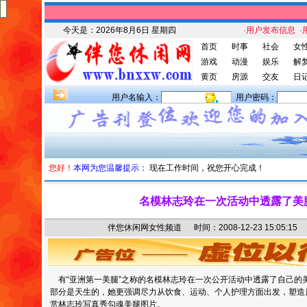
今天是：
2026年8月6日 星期四
·用户发布信息
·
首页
时事
社会
女
游戏
动漫
娱乐
解
黄页
房源
交友
日
用户名输入：
用户密码：
您好！
本网为您温馨提示：
现在工作时间，祝您开心完成！
名模林志玲在一次活动中透露了美
伴您休闲网女性频道 时间：2008-12-23 15:05
有“亚洲第一美腿”之称的名模林志玲在一次公开活动中透露了自己的
部分是天生的，她更强调尽力从饮食、运动、个人护理方面出发，塑造
赏林志玲写真秀勾魂美腿图片。