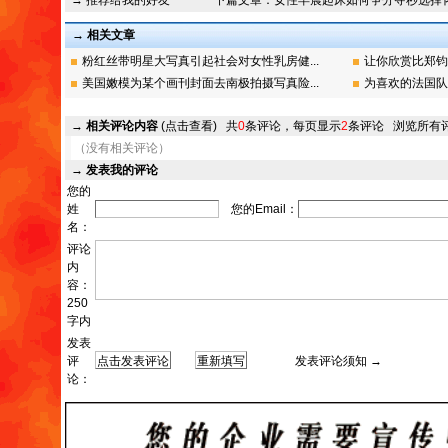
→ 推荐给我的好友
下篇文章：
女性早晨起床如何争分夺秒选择
→ 相关文章
粉红丝带明星大写真引起社会对女性乳房健...
让你欣赏比郑钧
美国嫩模为某个画刊封面去南极拍摄写真险...
为喜欢的法国队
→
相关评论内容
(点击查看)
共
0
条评论，每页显示
2
条评论
浏览所有
（没有相关评论）
→
发表我的评论
您的
姓
您的Email：
名：
评论
内
容：
250
字内
发表
评
发表评论须知 →
论：