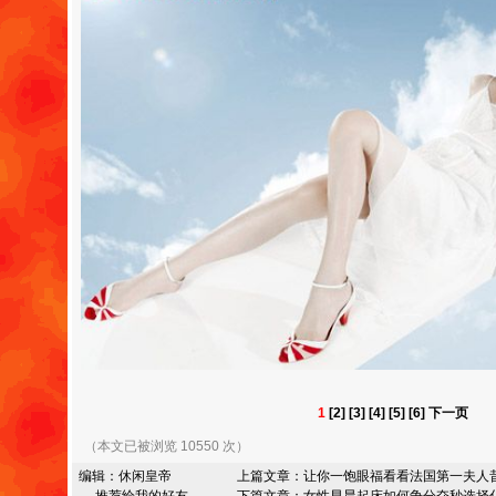
1
[2]
[3]
[4]
[5]
[6]
下一页
（本文已被浏览 10550 次）
编辑：
休闲皇帝
上篇文章：
让你一饱眼福看看法国第一夫人