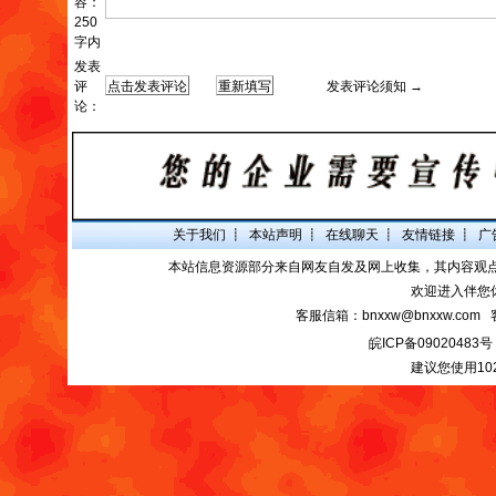
容：
250
字内
发表
评
发表评论须知 →
论：
关于我们
┋
本站声明
┋
在线聊天
┋
友情链接
┋
广
本站信息资源部分来自网友自发及网上收集，其内容观
欢迎进入伴您
客服信箱：bnxxw@bnxxw.com 
皖ICP备09020483号
建议您使用10