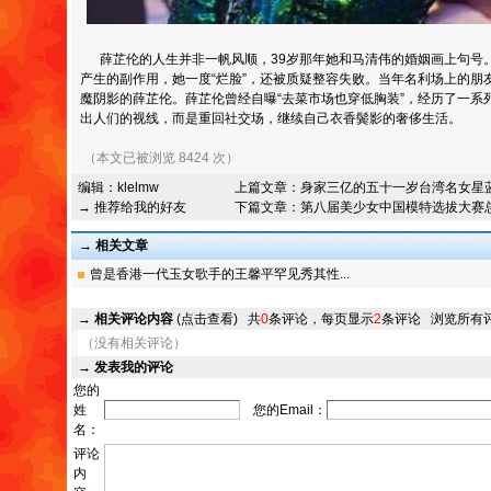
薛芷伦的人生并非一帆风顺，39岁那年她和马清伟的婚姻画上句号
产生的副作用，她一度“烂脸”，还被质疑整容失败。当年名利场上的朋
魔阴影的薛芷伦。薛芷伦曾经自曝“去菜市场也穿低胸装”，经历了一系
出人们的视线，而是重回社交场，继续自己衣香鬓影的奢侈生活。
（本文已被浏览 8424 次）
编辑：
klelmw
上篇文章：
身家三亿的五十一岁台湾名女星
→ 推荐给我的好友
下篇文章：
第八届美少女中国模特选拔大赛
→ 相关文章
曾是香港一代玉女歌手的王馨平罕见秀其性...
→
相关评论内容
(点击查看)
共
0
条评论，每页显示
2
条评论
浏览所有
（没有相关评论）
→
发表我的评论
您的
姓
您的Email：
名：
评论
内