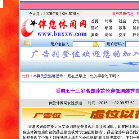
今天是：
2026年8月8日 星期六
·用户发布信息
·
首页
时事
社会
女
游戏
动漫
娱乐
解
黄页
房源
交友
日
用户名输入：
用户密码：
您好！
本网为您温馨提示：
现在是早上，您的早餐吃了吗？
香港五十三岁名媛薛芷伦穿低胸装秀
伴您休闲网女性频道 时间：2016-11-02 09:57
香港名媛薛芷伦近日受邀到摩纳哥参观世界顶级游艇，她在网上晒出
色连体裤性感出镜的薛芷伦也获赞“比游艇更抢镜”。薛芷伦爆料自己此
她都参观了个遍！就连见惯大场面的她也感叹“真是顶级享受”。下列一