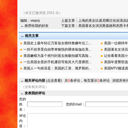
（本文已被浏览 2501 次）
编辑：
vwpoj
上篇文章：
上海的美女比基尼晒日光浴清凉
→ 推荐给我的好友
下篇文章：
美国著名女演员斯嘉丽和杰西卡
→ 相关文章
美国史上最年轻亿万富翁女模特詹娜年仅二...
美国一位模特年
一丝不挂享受自由带来愉悦的裸体瑜伽在美...
美国著名女演员
美国嫩模为某个画刊封面去南极拍摄写真险...
让你看看美国小
一位美国女星的手机遭窃导致其大尺度裸照...
美国年度臀部选
美国人一句俗语是：美国的工资、俄罗斯的...
美国MTV频道真
→
相关评论内容
(点击查看)
共
0
条评论，每页显示
2
条评论
浏览所有
（没有相关评论）
→
发表我的评论
您的
姓
您的Email：
名：
评论
内
容：