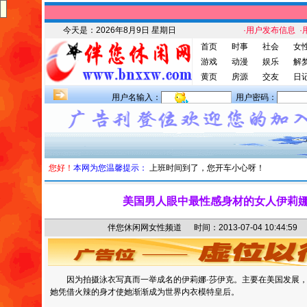
今天是：
2026年8月9日 星期日
·用户发布信息
·
首页
时事
社会
女
游戏
动漫
娱乐
解
黄页
房源
交友
日
用户名输入：
用户密码：
您好！
本网为您温馨提示：
上班时间到了，您开车小心呀！
美国男人眼中最性感身材的女人伊莉
伴您休闲网女性频道 时间：2013-07-04 10:44
因为拍摄泳衣写真而一举成名的伊莉娜·莎伊克。主要在美国发展，
她凭借火辣的身才使她渐渐成为世界内衣模特皇后。