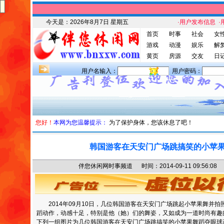
今天是：
2026年8月7日 星期五
·用户发布信息
·
首页
时事
社会
女
游戏
动漫
娱乐
解
黄页
房源
交友
日
用户名输入：
用户密码：
您好！
本网为您温馨提示：
为了保护身体，您该休息了吧！
韩国游客在天安门广场跳搞笑的小苹
伴您休闲网时事频道 时间：2014-09-11 09:56
2014年09月10日，几位韩国游客在天安门广场跳起小苹果舞并
蹈动作，动感十足，特别是他（她）们的舞姿，又如成为一道时尚有趣
下列一组图片为几位韩国游客在天安门广场跳搞笑的小苹果舞蹈夺眼球