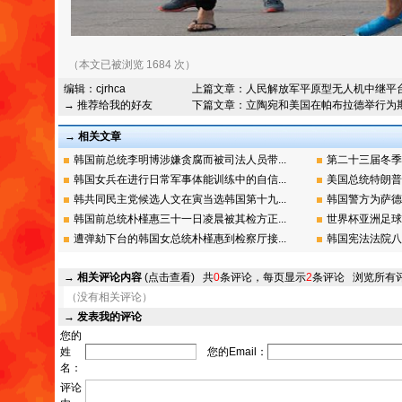
（本文已被浏览 1684 次）
编辑：
cjrhca
上篇文章：
人民解放军平原型无人机中继平
→ 推荐给我的好友
下篇文章：
立陶宛和美国在帕布拉德举行为
→ 相关文章
韩国前总统李明博涉嫌贪腐而被司法人员带...
第二十三届冬季
韩国女兵在进行日常军事体能训练中的自信...
美国总统特朗普在
韩共同民主党候选人文在寅当选韩国第十九...
韩国警方为萨德
韩国前总统朴槿惠三十一日凌晨被其检方正...
世界杯亚洲足球
遭弹劾下台的韩国女总统朴槿惠到检察厅接...
韩国宪法法院八
→
相关评论内容
(点击查看)
共
0
条评论，每页显示
2
条评论
浏览所有
（没有相关评论）
→
发表我的评论
您的
姓
您的Email：
名：
评论