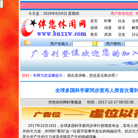
今天是：
2026年8月6日 星期四
·用户发布信息
·
首页
时事
社会
女
游戏
动漫
娱乐
解
黄页
房源
交友
日
用户名输入：
用户密码：
您好！
本网为您温馨提示：
现在是傍晚，您还是去散步吧！
全球多国科学家同步宣布人类首次看
伴您休闲网时事频道 时间：2017-10-17 08:50
2017年10月16日，全球多国科学家同步举行新闻发布会，宣布人
并的引力波，并同时“看到”这一壮观宇宙事件发出的电磁信号。此次引
星合并产生的引力波及伴随其产生的电磁现象。