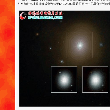
红外和射电波望远镜观测到位于NGC4993星系的两个中子星合并过程