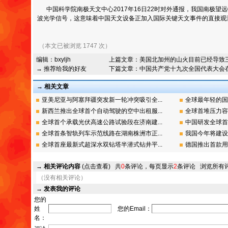
中国科学院南极天文中心2017年16日22时对外通报，我国南极望
波光学信号，这意味着中国天文设备正加入国际关键天文事件的直接观
（本文已被浏览 1747 次）
编辑：
bxyljh
上篇文章：
美国北加州的山火目前已经导致
→ 推荐给我的好友
下篇文章：
中国共产党十九次全国代表大会
→ 相关文章
亚美尼亚与阿塞拜疆突发新一轮冲突吸引全...
全球最年轻的国
新西兰推出全球首个自动驾驶的空中出租服...
全球首堆压力容
全球首个承载光伏高速公路试验段在济南建...
中国研发全球首
全球首条智轨列车示范线路在湖南株洲市正...
我国今年将建设
全球首座最新式超深水双钻塔半潜式钻井平...
德国推出首款用金
→
相关评论内容
(点击查看)
共
0
条评论，每页显示
2
条评论
浏览所有
（没有相关评论）
→
发表我的评论
您的
姓
您的Email：
名：