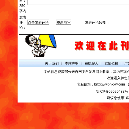
容：
250
字内
发表
评
发表评论须知 →
论：
关于我们
┋
本站声明
┋
在线聊天
┋
友情链接
┋
广
本站信息资源部分来自网友自发及网上收集，其内容观
欢迎进入伴您
客服信箱：bnxxw@bnxxw.com 
皖ICP备09020483号
建议您使用10