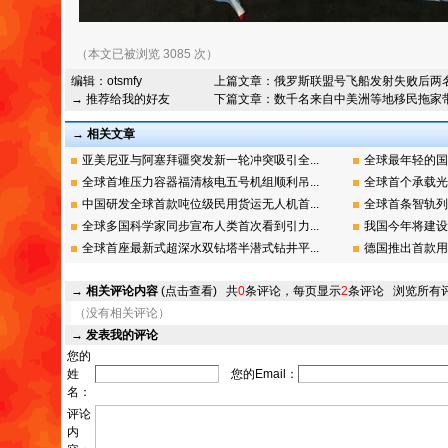
（本文已被浏览 3085 次）
编辑：
otsmfy
上篇文章：
俄罗斯联盟号飞船发射失败后两
→ 推荐给我的好友
下篇文章：
数千名来自中美洲等地移民拖家
→ 相关文章
亚美尼亚与阿塞拜疆突发新一轮冲突吸引全...
全球最年轻的国
全球首堆压力容器福清核电五号机组顺利吊...
全球首个承载光
中国研发全球首款吨位级民用货运无人机首...
全球首条智轨列
全球多国科学家同步宣布人类首次看到引力...
我国今年将建设
全球首座最新式超深水双钻塔半潜式钻井平...
德国推出首款用金
→
相关评论内容
(点击查看)
共
0
条评论，每页显示
2
条评论
浏览所有
（没有相关评论）
→
发表我的评论
您的
姓
您的Email：
名：
评论
内