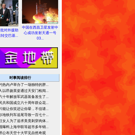
中国在西昌卫星发射中
首批对外援助
心成功发射天通一号
转交巴基...
03...
时事阅读排行
约热内卢举办了一场独特的胖...
人以昂扬英姿通过天安门检阅...
六十年解放军武器装备发生了...
民共和国成立六十周年群众花...
片能让你笑还让你晕，不信请...
尔地铁列车追尾导致一百七十...
狂女人为了追求美竟刺穿肉体...
视曝料上海华联等超市多年销...
书公布天空十大罕见自然奇观