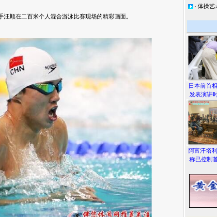
·
体操艺
手汪顺在二百米个人混合游泳比赛现场的精彩画面。
日本前首
发表演讲时
阿富汗塔
称已控制首