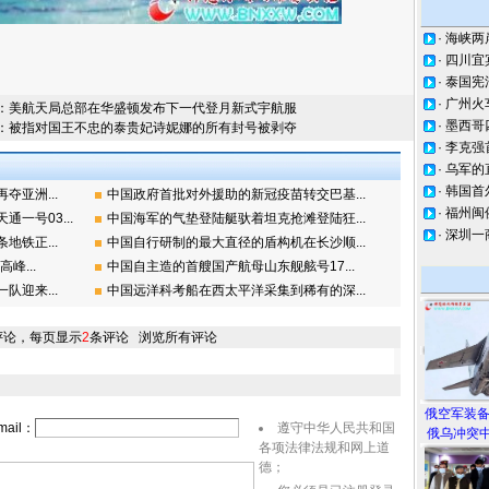
·
海峡两
·
四川宜
·
泰国宪
·
广州火
：
美航天局总部在华盛顿发布下一代登月新式宇航服
·
墨西哥
：
被指对国王不忠的泰贵妃诗妮娜的所有封号被剥夺
·
李克强
·
乌军的
·
韩国首
亚洲...
中国政府首批对外援助的新冠疫苗转交巴基...
·
福州闽
一号03...
中国海军的气垫登陆艇驮着坦克抢滩登陆狂...
·
深圳一
铁正...
中国自行研制的最大直径的盾构机在长沙顺...
峰...
中国自主造的首艘国产航母山东舰舷号17...
迎来...
中国远洋科考船在西太平洋采集到稀有的深...
评论，每页显示
2
条评论
浏览所有评论
俄空军装
ail：
遵守中华人民共和国
俄乌冲突中
各项法律法规和网上道
德；