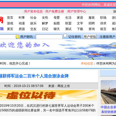
伴您休闲网站，真诚欢迎您
·用户发布信息
·用户免费注册
·用户管理中心
首页
时事
社会
女性
母婴
生活
家居
服装
职场
游
游戏
动漫
娱乐
解梦
贴图
联盟
文学
招聘
供求
成
黄页
房源
交友
日记
聊天
测试
下载
查询
留言
推
用户密码：
记住密码
注册新用户
时间，祝您开心完成！
本站信息
：伴您休闲网为您提
顺获得军运会二百米个人混合游泳金牌
间：2019-10-21 08:57:06 来源：网友上传
19年10月20日，在武汉进行的第七届世界军人运动会男子200米个
中国企业
56秒25的成绩获得比赛金牌，另一名中国选手覃海洋以1分56秒79的
条轻轨铁路