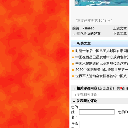
（本文已被浏览 1643 次）
编辑：
ksmesp
上篇文章
→ 推荐给我的好友
下篇文章
→ 相关文章
时隔十年后中国男子排球队在泰国再夺
中国在西昌卫星发射中心成功发射天通
中国承建制造的巴基斯坦拉合尔首条地
2020中国测量登山队登顶世界第一高
世界军人运动会女排赛首轮中国八一队
→
相关评论内容
(点击查看)
共
0
条
（没有相关评论）
→
发表我的评论
您的
姓
您的Em
名：
评论