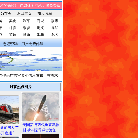
的光临! 伴您休闲网站，将免费给您带来趣味时事、笑话集锦、家庭生活、休闲娱乐
设为首页
返回主页
加入收藏
览
美食
汽车
商城
微博
语
计算
杂谈
链接
博客
荐
笑话
算命
邮箱
论坛
忘记密码
用户免费邮箱
供广告宣传和信息发布，有需求者请与我们联系。
时事热点图片
美国新旧两代重要武器
承建的埃及首
陆基洲际导弹过渡细...
开启通车...