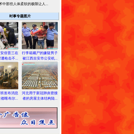
术中那些人体柔软的极限让人...
时事专题图片
相安倍晋三在
行李箱藏尸的嫌疑男子
遭枪击不...
被江西吉安市公安机...
利班发布消息
河北用于新冠肺炎密接
都喀布尔...
者的房屋主体结构陆...