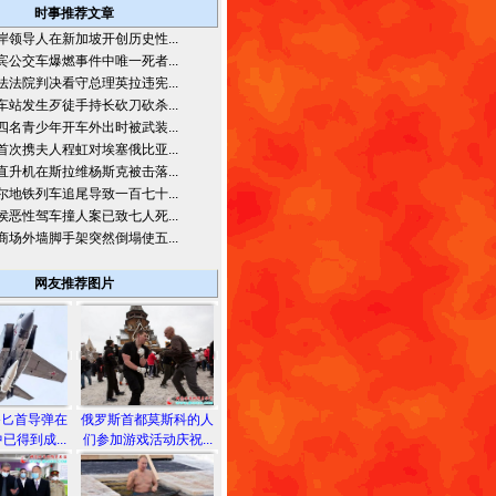
时事推荐文章
岸领导人在新加坡开创历史性...
宾公交车爆燃事件中唯一死者...
法法院判决看守总理英拉违宪...
车站发生歹徒手持长砍刀砍杀...
四名青少年开车外出时被武装...
首次携夫人程虹对埃塞俄比亚...
直升机在斯拉维杨斯克被击落...
尔地铁列车追尾导致一百七十...
侯恶性驾车撞人案已致七人死...
商场外墙脚手架突然倒塌使五...
网友推荐图片
备匕首导弹在
俄罗斯首都莫斯科的人
已得到成...
们参加游戏活动庆祝...