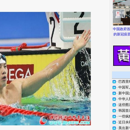
中国政府
的新冠疫苗
·
巴西里
·
中国军
·
新中国
·
中华人
·
这些图
·
韩国首
·
一些疯
·
近日央
·
美出新