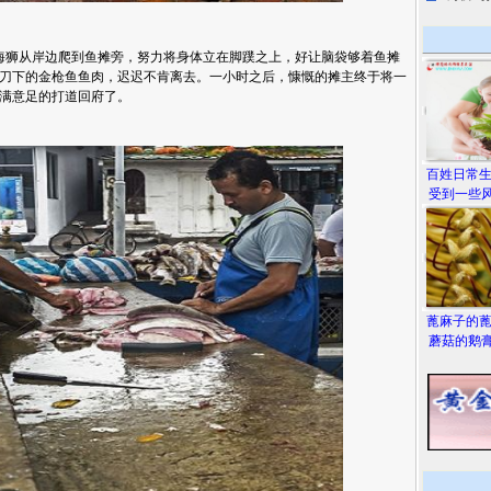
狮从岸边爬到鱼摊旁，努力将身体立在脚蹼之上，好让脑袋够着鱼摊
刀下的金枪鱼鱼肉，迟迟不肯离去。一小时之后，慷慨的摊主终于将一
满意足的打道回府了。
百姓日常
受到一些风
蓖麻子的
蘑菇的鹅膏