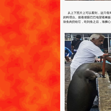
从上下照片上可以看到，这只母海
的料理台。接着便眼巴巴地望着摊贩
块鱼肉扔给它，吃到鱼之后，海狮心