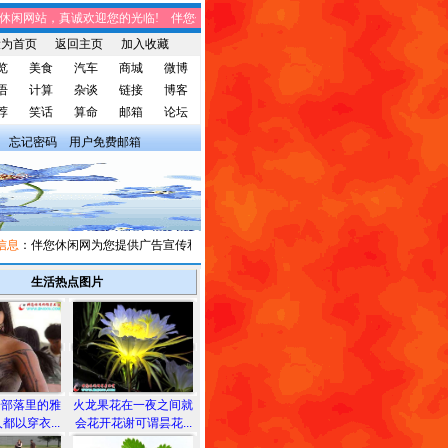
闲网站，真诚欢迎您的光临! 伴您休闲网站，将免费给您带来趣味时事、笑话集锦、
设为首页
返回主页
加入收藏
览
美食
汽车
商城
微博
语
计算
杂谈
链接
博客
荐
笑话
算命
邮箱
论坛
忘记密码
用户免费邮箱
：伴您休闲网为您提供广告宣传和信息发布，有需求者请与我们联系。
生活热点图片
安部落里的雅
火龙果花在一夜之间就
都以穿衣...
会花开花谢可谓昙花...