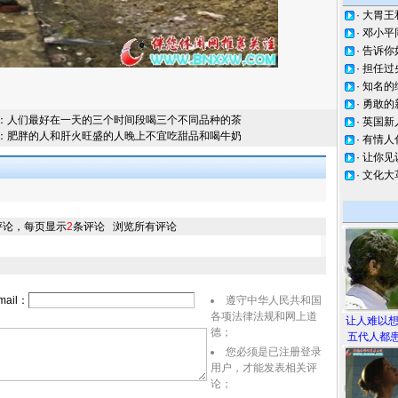
·
大胃王
·
邓小平
·
告诉你
·
担任过
·
知名的
·
勇敢的
：
人们最好在一天的三个时间段喝三个不同品种的茶
·
英国新
：
肥胖的人和肝火旺盛的人晚上不宜吃甜品和喝牛奶
·
有情人
·
让你见
·
文化大
评论，每页显示
2
条评论
浏览所有评论
ail：
遵守中华人民共和国
各项法律法规和网上道
让人难以
德；
五代人都患
您必须是已注册登录
用户，才能发表相关评
论；