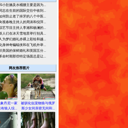
和小肚腩及水桶腰主要是因为...
同志在生前的国际交往中收到...
如何防止老了掉牙的八个中医...
央视春晚主持人的周涛和倪萍...
综艺节目主持人李湘和杨澜的...
新人们在冰天雪地里举行别具...
人为梦幻婚礼赤裸上彩绘和越...
化身神奇蝙蝠侠和在飞机外举...
识美国的保鲜婚礼和英国五分...
革命时期那些特定场面总是让...
网友推荐图片
想象丹尼一家
被驯化似宠物狼与俄罗
有狼人综...
斯少女间亲密无间和...