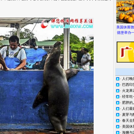
美国休斯
德堡举办一
·
人们晚
·
巴西印
·
火龙果
·
经常吃
·
肥胖的
·
人们最
·
麦芽与
·
春天去
·
美国休
·
海狮与