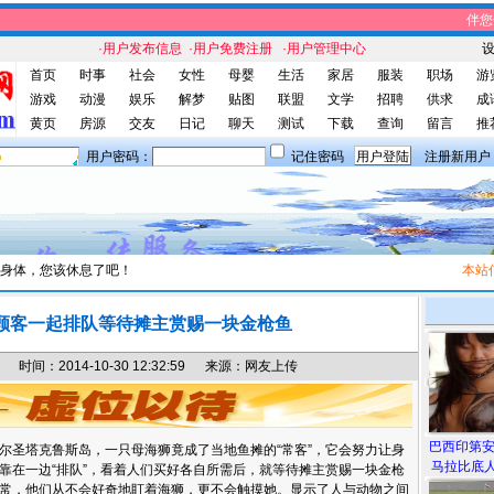
伴您休
·用户发布信息
·用户免费注册
·用户管理中心
首页
时事
社会
女性
母婴
生活
家居
服装
职场
游
游戏
动漫
娱乐
解梦
贴图
联盟
文学
招聘
供求
成
黄页
房源
交友
日记
聊天
测试
下载
查询
留言
推
用户密码：
记住密码
注册新用户
身体，您该休息了吧！
本站信息
顾客一起排队等待摊主赏赐一块金枪鱼
间：2014-10-30 12:32:59 来源：网友上传
巴西印第
圣塔克鲁斯岛，一只母海狮竟成了当地鱼摊的“常客”，它会努力让身
马拉比底人
靠在一边“排队”，看着人们买好各自所需后，就等待摊主赏赐一块金枪
常，他们从不会好奇地盯着海狮，更不会触摸她。显示了人与动物之间