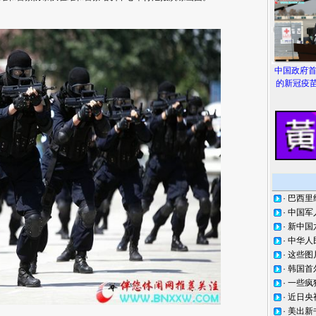
中国政府
的新冠疫苗
·
巴西里
·
中国军
·
新中国
·
中华人
·
这些图
·
韩国首
·
一些疯
·
近日央
·
美出新