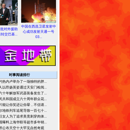
中国在西昌卫星发射中
首批对外援助
心成功发射天通一号
转交巴基...
03...
时事阅读排行
约热内卢举办了一场独特的胖...
人以昂扬英姿通过天安门检阅...
六十年解放军武器装备发生了...
民共和国成立六十周年群众花...
片能让你笑还让你晕，不信请...
尔地铁列车追尾导致一百七十...
狂女人为了追求美竟刺穿肉体...
视曝料上海华联等超市多年销...
书公布天空十大罕见自然奇观