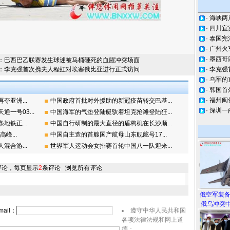
·
海峡两
·
四川宜
·
泰国宪
·
广州火
·
墨西哥
：
巴西巴乙联赛发生球迷被马桶砸死的血腥冲突场面
：
李克强首次携夫人程虹对埃塞俄比亚进行正式访问
·
李克强
·
乌军的
·
韩国首
·
福州闽
亚洲...
中国政府首批对外援助的新冠疫苗转交巴基...
·
深圳一
一号03...
中国海军的气垫登陆艇驮着坦克抢滩登陆狂...
铁正...
中国自行研制的最大直径的盾构机在长沙顺...
峰...
中国自主造的首艘国产航母山东舰舷号17...
合游...
世界军人运动会女排赛首轮中国八一队迎来...
评论，每页显示
2
条评论
浏览所有评论
俄空军装
俄乌冲突中
ail：
遵守中华人民共和国
各项法律法规和网上道
德；