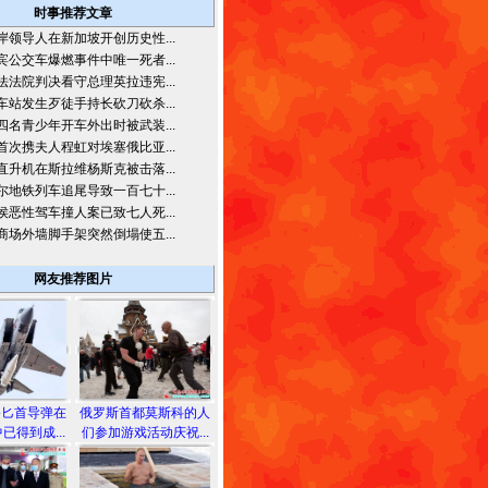
时事推荐文章
岸领导人在新加坡开创历史性...
宾公交车爆燃事件中唯一死者...
法法院判决看守总理英拉违宪...
车站发生歹徒手持长砍刀砍杀...
四名青少年开车外出时被武装...
首次携夫人程虹对埃塞俄比亚...
直升机在斯拉维杨斯克被击落...
尔地铁列车追尾导致一百七十...
侯恶性驾车撞人案已致七人死...
商场外墙脚手架突然倒塌使五...
网友推荐图片
备匕首导弹在
俄罗斯首都莫斯科的人
已得到成...
们参加游戏活动庆祝...