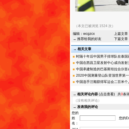
（本文已被浏览 1524 次）
编辑：
wcgzcx
上篇文章
→ 推荐给我的好友
下篇文章
→ 相关文章
时隔十年后中国男子排球队在泰国再夺
中国在西昌卫星发射中心成功发射天通
中国承建制造的巴基斯坦拉合尔首条地
2020中国测量登山队登顶世界第一高
中国选手汪顺获得军运会二百米个人混
→
相关评论内容
(点击查看)
共
0
条
（没有相关评论）
→
发表我的评论
您的
姓
您的Em
名：