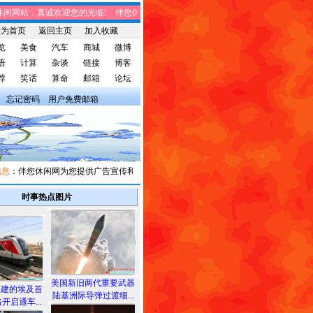
网站，真诚欢迎您的光临! 伴您休闲网站，将免费给您带来趣味时事、笑话集锦、家
设为首页
返回主页
加入收藏
览
美食
汽车
商城
微博
语
计算
杂谈
链接
博客
荐
笑话
算命
邮箱
论坛
忘记密码
用户免费邮箱
：伴您休闲网为您提供广告宣传和信息发布，有需求者请与我们联系。
时事热点图片
美国新旧两代重要武器
承建的埃及首
陆基洲际导弹过渡细...
开启通车...