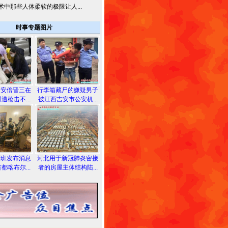
术中那些人体柔软的极限让人...
时事专题图片
相安倍晋三在
行李箱藏尸的嫌疑男子
遭枪击不...
被江西吉安市公安机...
利班发布消息
河北用于新冠肺炎密接
都喀布尔...
者的房屋主体结构陆...