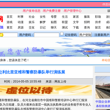
伴您休闲
·用户发布信息
·用户免费注册
·用户管理中心
首页
时事
社会
女性
母婴
生活
家居
服装
职场
游
游戏
动漫
娱乐
解梦
贴图
联盟
文学
招聘
供求
成
黄页
房源
交友
日记
聊天
测试
下载
查询
留言
推
用户密码：
记住密码
注册新用户
身体，您该休息了吧！
本站信息
赴利比里亚维和警察防暴队举行演练展
间：2014-05-05 10:55:48 来源：网友上传
维和警察防暴队，在河北省廊坊市中国维和警察培训中心举行汇报演
中国企业
队为主组建，队员大都来自基层一线执法执勤单位的业务能手和专业人
条轻轨铁路
维和警察防暴队在维和警察培训中心举行汇报演练画面。