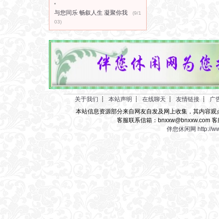
与您同乐 畅叙人生 凝聚你我
(9/1
03)
关于我们
┋
本站声明
┋
在线聊天
┋
友情链接
┋
广
本站信息资源部分来自网友自发及网上收集，其内容观
客服联系信箱：bnxxw@bnxxw.com 客
伴您休闲网
http://