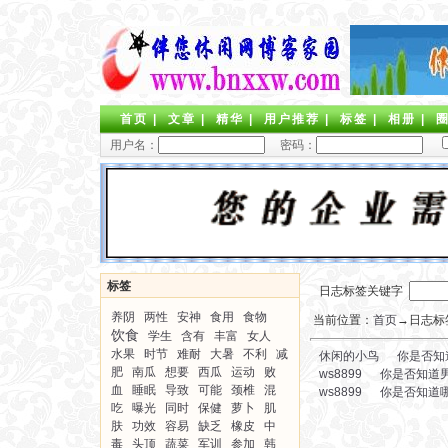
首页
|
文章
|
精华
|
用户推荐
|
标签
|
相册
|
用户名：
密码：
标签
日志标签关键字
养阴
两性
安神
食用
食物
当前位置：
首页
→日志标签
饮食
学生
含有
丰富
女人
水果
时节
难耐
大暑
不利
减
休闲的小鸟
你是否知
肥
南瓜
想要
西瓜
运动
败
ws8899
你是否知道
血
睡眠
导致
可能
颈椎
混
ws8899
你是否知道
吃
曝光
同时
保健
萝卜
肌
肤
功效
容易
缺乏
橡皮
中
毒
头顶
蔬菜
军训
参加
韩