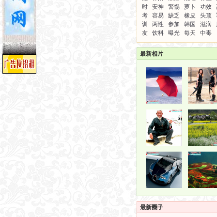
时
安神
警惕
萝卜
功效
考
容易
缺乏
橡皮
头顶
训
两性
参加
韩国
滋润
友
饮料
曝光
每天
中毒
最新相片
最新圈子