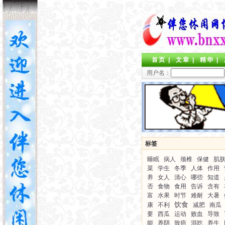
首页
|
文章
|
精华
|
用户名：
标签
睡眠
病人
颈椎
保健
肌
菜
学生
冬季
人体
作用
养
女人
清心
哪些
知道
否
食物
食用
告诉
含有
富
水果
时节
难耐
大暑
饮食
康
不利
减肥
南瓜
要
西瓜
运动
败血
导致
能
养阴
致癌
混吃
养生