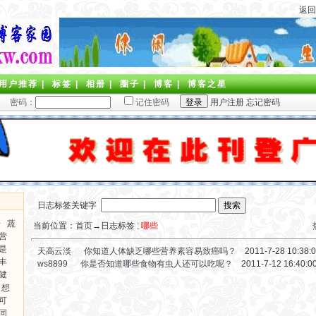
返回
用户推荐
|
标签
|
相册
|
圈子
|
博客
|
博客之星
密码：
记住密码
用户注册
忘记密码
日志标签关键字
肤
蔬
当前位置：
首页
→日志标签 :
哪些
营
是
天高云淡
你知道人体缺乏哪些营养素容易致癌吗？
2011-7-28 10:38:
丰
ws8899
你是否知道哪些食物有虫人还可以吃呢？
2011-7-12 16:40:0
健
想
可
同