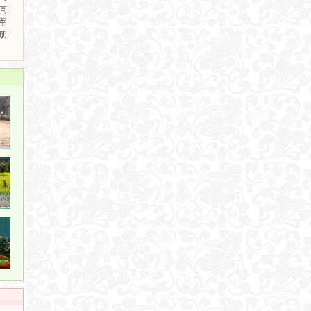
高
军
朋