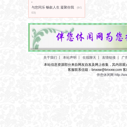
与您同乐 畅叙人生 凝聚你我
(9/1
03)
关于我们
┋
本站声明
┋
在线聊天
┋
友情链接
┋
广
本站信息资源部分来自网友自发及网上收集，其内容观
客服联系信箱：bnxxw@bnxxw.com 客
伴您休闲网
http://