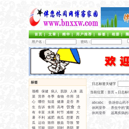
首页
|
文章
|
精华
|
用户推荐
|
标签
|
相册
|
用户名：
密码：
标签
日志标签关键字
颈椎
保健
病人
肌肤
人体
蔬
当前位置：
首页
→日志标签
菜
营养
冬季
食物
作用
清
心
哪些
知道
健康
是否
养
abcabc
告诉你山药
饮食
生
告诉
食用
高考
含
休闲皇帝
养生中的“黄
有
丰富
水果
时节
难耐
大
休闲皇帝
远离疾病的
暑
不利
减肥
南瓜
想要
西
瓜
运动
致癌
败血
导致
警
惕
可能
混吃
同时
养阴
萝