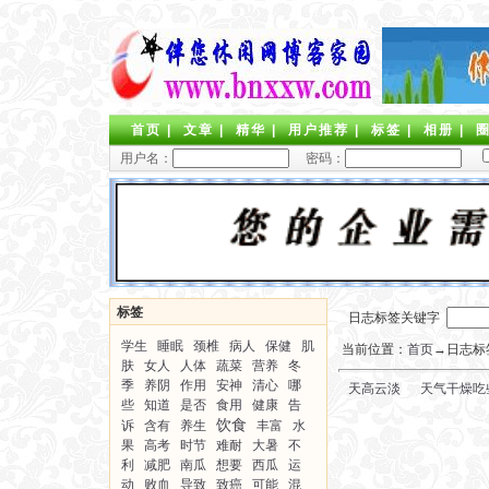
首页
|
文章
|
精华
|
用户推荐
|
标签
|
相册
|
用户名：
密码：
标签
日志标签关键字
学生
睡眠
颈椎
病人
保健
肌
当前位置：
首页
→日志标签
肤
女人
人体
蔬菜
营养
冬
季
养阴
作用
安神
清心
哪
天高云淡
天气干燥吃
些
知道
是否
食用
健康
告
饮食
诉
含有
养生
丰富
水
果
高考
时节
难耐
大暑
不
利
减肥
南瓜
想要
西瓜
运
动
败血
导致
致癌
可能
混