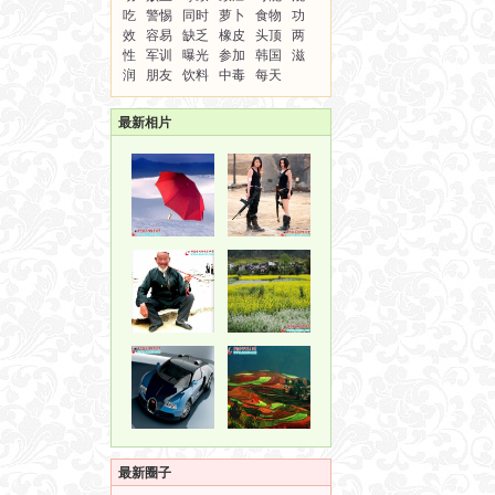
吃
警惕
同时
萝卜
食物
功
效
容易
缺乏
橡皮
头顶
两
性
军训
曝光
参加
韩国
滋
润
朋友
饮料
中毒
每天
最新相片
最新圈子