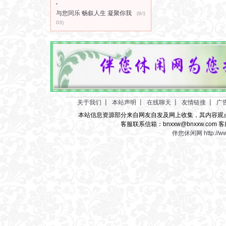
与您同乐 畅叙人生 凝聚你我
(9/1
03)
关于我们
┋
本站声明
┋
在线聊天
┋
友情链接
┋
广
本站信息资源部分来自网友自发及网上收集，其内容观
客服联系信箱：bnxxw@bnxxw.com 客
伴您休闲网
http://