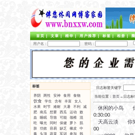
首页
|
文章
|
精华
|
用户推荐
|
标签
|
相册
|
用户名：
密码：
标签
日志标签关键字
养阴
两性
安神
食用
食物
当前位置：
首页
→日志标签
饮食
学生
含有
丰富
女人
水果
时节
难耐
大暑
不利
减
休闲的小鸟
肥
南瓜
想要
西瓜
运动
败
0:30:00
血
睡眠
导致
可能
颈椎
混
天高云淡
你
吃
曝光
同时
保健
萝卜
肌
00
肤
功效
容易
缺乏
橡皮
中
毒
头顶
蔬菜
军训
参加
韩