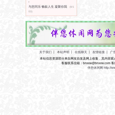
与您同乐 畅叙人生 凝聚你我
(9/1
03)
关于我们
┋
本站声明
┋
在线聊天
┋
友情链接
┋
广
本站信息资源部分来自网友自发及网上收集，其内容观
客服联系信箱：bnxxw@bnxxw.com 客
伴您休闲网
http://