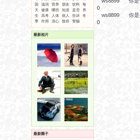
ws8899
你是
国
滋润
营养
朋友
饮料
每
0
天
健康
哪些
知道
是否
养
ws8899
你是
生
高考
人体
病人
告诉
冬
季
作用
清心
致癌
警惕
0
最新相片
最新圈子